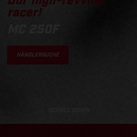
Our high-revving
racer!
MC 250F
HÄNDLERSUCHE
SCROLL DOWN