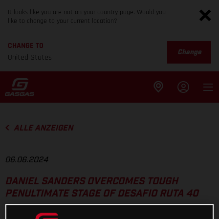
It looks like you are not on your country page. Would you
like to change to your current location?
CHANGE TO
Change
United States
ALLE ANZEIGEN
06.06.2024
DANIEL SANDERS OVERCOMES TOUGH
PENULTIMATE STAGE OF DESAFIO RUTA 40