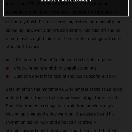
job at hand! The Red Bull GASGAS Factory Racing rider
delivered a solid ride on the 391-kilometer timed special to
th
ultimately finish 11
after receiving a six-minute penalty for
speeding. However, Daniel’s consistency has paid off and he
maintains his eighth place in the overall standings with one
stage left to race.
11th place for Daniel Sanders on technical stage four
Chucky remains eighth in overall standings
Just one day left to race at the 2024 Desafio Ruta 40
Setting off on the mammoth 657-kilometer stage to La Rioja
in fourth place thanks to his impressive stage three result,
Daniel welcomed a change in terrain from previous days.
Making up time as the day went on, the Aussie found his
rhythm on his RX 450F and enjoyed a relatively
straightforward day. Initially posting the seventh-fastest