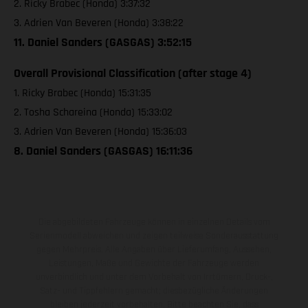
2. Ricky Brabec (Honda) 3:37:32
3. Adrien Van Beveren (Honda) 3:38:22
11. Daniel Sanders (GASGAS) 3:52:15
Overall Provisional Classification (after stage 4)
1. Ricky Brabec (Honda) 15:31:35
2. Tosha Schareina (Honda) 15:33:02
3. Adrien Van Beveren (Honda) 15:36:03
8. Daniel Sanders (GASGAS) 16:11:36
Die abgebildeten Fahrzeuge können in einzelnen Details vom
Serienmodell abweichen und zeigen teilweise Sonderausstattung
gegen Mehrpreis. Alle Angaben über Lieferumfang, Aussehen,
Leistungen, Maße und Gewichte der Fahrzeuge werden
unverbindlich und unter dem Vorbehalt von Irrtümern, Druck-,
Satz- und Tippfehlern gemacht; diesbezügliche Änderungen
bleiben jederzeit vorbehalten. Bitte beachten Sie, dass