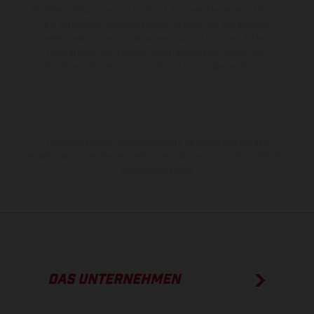
Modellspezifikationen von Land zu Land verschieden sein können.
Bei veredelten Oberflächen kann es aufgrund von üblichen
Prozessschwankungen zu Farbabweichungen kommen. Bilder und
Illustrationen von Enduro-Motorradmodellen zeigen den
Wettbewerbszustand und nicht die homologierte Version.
Die angegebenen Verbrauchswerte beziehen sich auf den
straßentauglichen Serienzustand der Fahrzeuge, im Zeitpunkt der
Werksauslieferung.
DAS UNTERNEHMEN