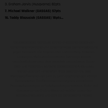
3. Graham Jarvis (Husqvarna) 82pts
7. Michael Walkner (GASGAS) 57pts
16. Taddy Blazusiak (GASGAS) 18pts…
Die abgebildeten Fahrzeuge können in einzelnen Details vom
Serienmodell abweichen und zeigen teilweise Sonderausstattung
gegen Mehrpreis. Alle Angaben über Lieferumfang, Aussehen,
Leistungen, Maße und Gewichte der Fahrzeuge werden
unverbindlich und unter dem Vorbehalt von Irrtümern, Druck-,
Satz- und Tippfehlern gemacht; diesbezügliche Änderungen
bleiben jederzeit vorbehalten. Bitte beachten Sie, dass
Modellspezifikationen von Land zu Land verschieden sein können.
Bei veredelten Oberflächen kann es aufgrund von üblichen
Prozessschwankungen zu Farbabweichungen kommen. Bilder und
Illustrationen von Enduro-Motorradmodellen zeigen den
Wettbewerbszustand und nicht die homologierte Version.