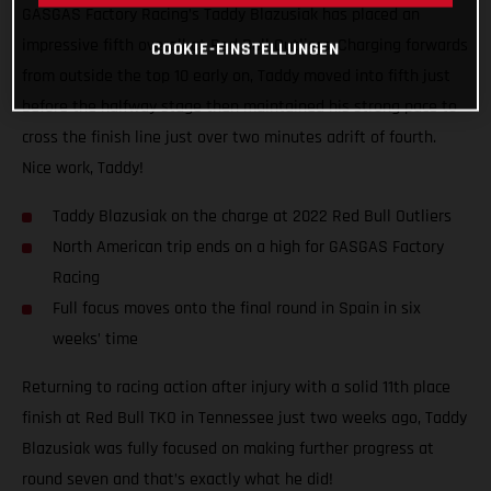
GASGAS Factory Racing’s Taddy Blazusiak has placed an
impressive fifth overall at Red Bull Outliers. Charging forwards
COOKIE-EINSTELLUNGEN
from outside the top 10 early on, Taddy moved into fifth just
before the halfway stage then maintained his strong pace to
cross the finish line just over two minutes adrift of fourth.
Nice work, Taddy!
Taddy Blazusiak on the charge at 2022 Red Bull Outliers
North American trip ends on a high for GASGAS Factory
Racing
Full focus moves onto the final round in Spain in six
weeks’ time
Returning to racing action after injury with a solid 11th place
finish at Red Bull TKO in Tennessee just two weeks ago, Taddy
Blazusiak was fully focused on making further progress at
round seven and that’s exactly what he did!