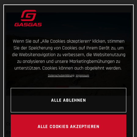
Wenn Sie auf „Alle Cookies akzeptieren“ klicken, stimmen
Sie der Speicherung von Cookies auf Ihrem Gerät zu, um
die Websitenavigation zu verbessern, die Websitenutzung
zu analysieren und unsere Marketingbemühungen zu
unterstützen. Cookies können auch abgelehnt werden.
Datenschutzerklärung
Impressum
ALLE ABLEHNEN
Completing the North American leg of the 2022 FIM Hard
ALLE COOKIES AKZEPTIEREN
Enduro World Championship with a highly encouraging result,