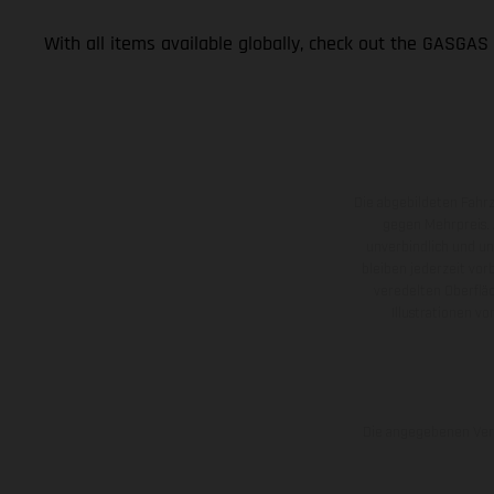
With all items available globally, check out the GASGAS
Die abgebildeten Fahr
gegen Mehrpreis.
unverbindlich und u
bleiben jederzeit vor
veredelten Oberflä
Illustrationen 
Die angegebenen Verb