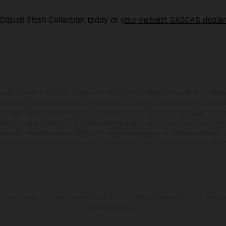
 Casual Flash Collection today at
your nearest GASGAS dealer
zeuge können in einzelnen Details vom Serienmodell abweichen und zeigen teilw
 Alle Angaben über Lieferumfang, Aussehen, Leistungen, Maße und Gewichte der
nter dem Vorbehalt von Irrtümern, Druck-, Satz- und Tippfehlern gemacht; diesb
behalten. Bitte beachten Sie, dass Modellspezifikationen von Land zu Land versch
chen kann es aufgrund von üblichen Prozessschwankungen zu Farbabweichungen
von Enduro-Motorradmodellen zeigen den Wettbewerbszustand und nicht die homol
rauchswerte beziehen sich auf den straßentauglichen Serienzustand der Fahrze
Werksauslieferung.