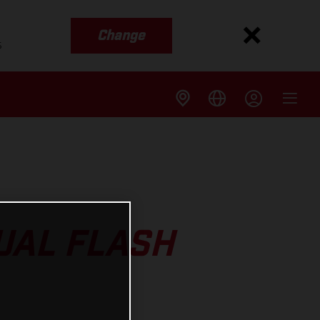
Change
s
UAL FLASH