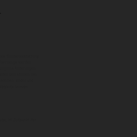
.
eise Sonderausstattung
 Fahrzeuge werden
ezügliche Änderungen
ieden sein können. Bei
 kommen. Bilder und
ogierte Version.
uge, im Zeitpunkt der