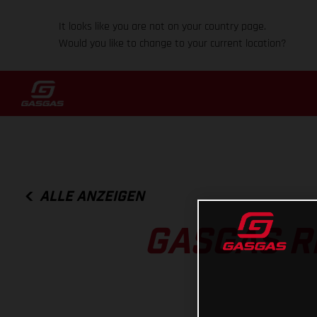
It looks like you are not on your country page.
Would you like to change to your current location?
ALLE ANZEIGEN
GASGAS R