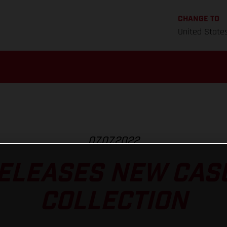
CHANGE TO
United State
07.07.2022
ELEASES NEW CAS
COLLECTION