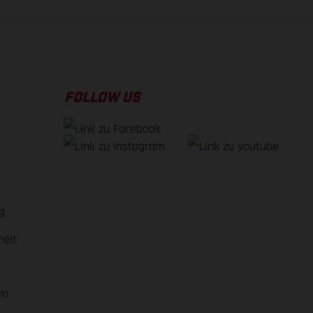
FOLLOW US
g
heit
em