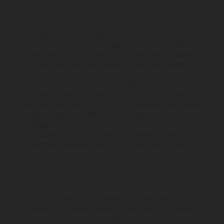
Die abgebildeten Fahrzeuge können in einzelnen Details vom
Serienmodell abweichen und zeigen teilweise Sonderausstattung
gegen Mehrpreis. Alle Angaben über Lieferumfang, Aussehen,
Leistungen, Maße und Gewichte der Fahrzeuge werden
unverbindlich und unter dem Vorbehalt von Irrtümern, Druck-,
Satz- und Tippfehlern gemacht; diesbezügliche Änderungen
bleiben jederzeit vorbehalten. Bitte beachten Sie, dass
Modellspezifikationen von Land zu Land verschieden sein können.
Bei veredelten Oberflächen kann es aufgrund von üblichen
Prozessschwankungen zu Farbabweichungen kommen. Bilder und
Illustrationen von Enduro-Motorradmodellen zeigen den
Wettbewerbszustand und nicht die homologierte Version.
Die angegebenen Verbrauchswerte beziehen sich auf den
straßentauglichen Serienzustand der Fahrzeuge, im Zeitpunkt der
Werksauslieferung.