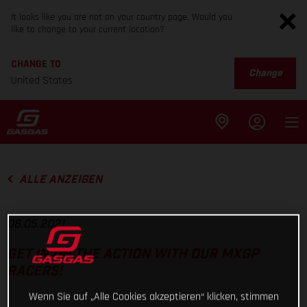
It looks like you are not on your country page. Would you
like to change to your current location?
CHANGE TO
Change
United States
ALLE ANZEIGEN
06.05.2021
GET IN ON THE ACTION WITH OUR MXGP
RACERS!
Wenn Sie auf „Alle Cookies akzeptieren“ klicken, stimmen