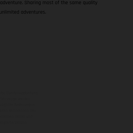
le adventure. Sharing most of the same quality
 unlimited adventures.
eise Sonderausstattung
 Fahrzeuge werden
ezügliche Änderungen
ieden sein können. Bei
 kommen. Bilder und
ogierte Version.