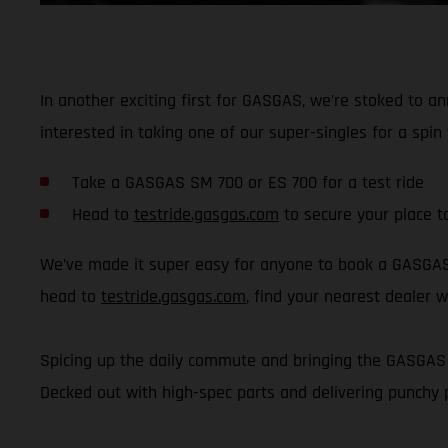
In another exciting first for GASGAS, we’re stoked to a
interested in taking one of our super-singles for a sp
Take a GASGAS SM 700 or ES 700 for a test ride
Head to
testride.gasgas.com
to secure your place t
We’ve made it super easy for anyone to book a GASGAS t
head to
testride.gasgas.com
, find your nearest dealer w
Spicing up the daily commute and bringing the GASGAS v
Decked out with high-spec parts and delivering punchy 