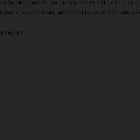
 in the dirt, now’s the time to take the ES 700 out for a litt
0 is complete with offroad wheels and tires that are ready for
iting for?
zeuge können in einzelnen Details vom Serienmodell abweichen und zeigen teilw
 Alle Angaben über Lieferumfang, Aussehen, Leistungen, Maße und Gewichte der
nter dem Vorbehalt von Irrtümern, Druck-, Satz- und Tippfehlern gemacht; diesb
behalten. Bitte beachten Sie, dass Modellspezifikationen von Land zu Land versch
chen kann es aufgrund von üblichen Prozessschwankungen zu Farbabweichungen
von Enduro-Motorradmodellen zeigen den Wettbewerbszustand und nicht die homol