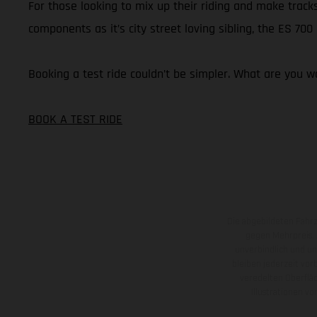
For those looking to mix up their riding and make tracks
components as it’s city street loving sibling, the ES 70
Booking a test ride couldn’t be simpler. What are you wa
BOOK A TEST RIDE
Die abgebildeten Fahr
gegen Mehrpreis.
unverbindlich und u
bleiben jederzeit vor
veredelten Oberflä
Illustrationen 