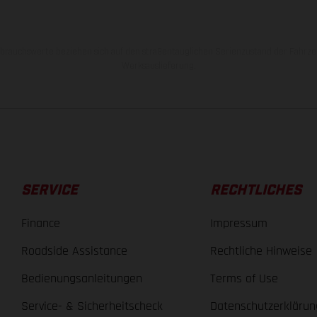
rauchswerte beziehen sich auf den straßentauglichen Serienzustand der Fahrze
Werksauslieferung.
SERVICE
RECHTLICHES
Finance
Impressum
Roadside Assistance
Rechtliche Hinweise
Bedienungsanleitungen
Terms of Use
Service- & Sicherheitscheck
Datenschutzerklärun