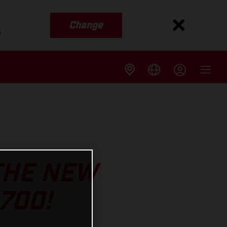
Change
s
 THE NEW
700!