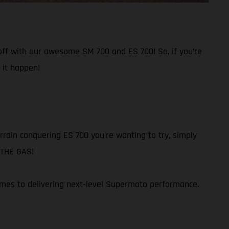
 off with our awesome SM 700 and ES 700! So, if you’re
 it happen!
rain conquering ES 700 you’re wanting to try, simply
N THE GAS!
omes to delivering next-level Supermoto performance.