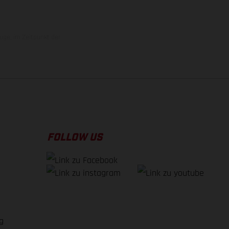
uge, im Zeitpunkt der
FOLLOW US
g