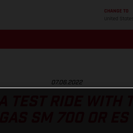
CHANGE TO
United State
07.06.2022
A TEST RIDE WITH
GAS SM 700 OR ES 