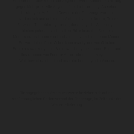
Serienmodell abweichen und zeigen teilweise Sonderausstattung
gegen Mehrpreis. Alle Angaben über Lieferumfang, Aussehen,
Leistungen, Maße und Gewichte der Fahrzeuge werden
unverbindlich und unter dem Vorbehalt von Irrtümern, Druck-,
Satz- und Tippfehlern gemacht; diesbezügliche Änderungen
bleiben jederzeit vorbehalten. Bitte beachten Sie, dass
Modellspezifikationen von Land zu Land verschieden sein können.
Bei veredelten Oberflächen kann es aufgrund von üblichen
Prozessschwankungen zu Farbabweichungen kommen. Bilder und
Illustrationen von Enduro-Motorradmodellen zeigen den
Wettbewerbszustand und nicht die homologierte Version.
Die angegebenen Verbrauchswerte beziehen sich auf den
straßentauglichen Serienzustand der Fahrzeuge, im Zeitpunkt der
Werksauslieferung.