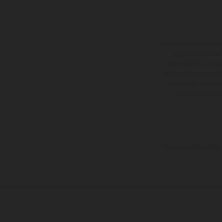
Die abgebildeten Fahr
gegen Mehrpreis.
unverbindlich und u
bleiben jederzeit vor
veredelten Oberflä
Illustrationen 
Die angegebenen Verb