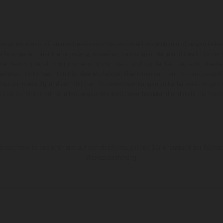
zeuge können in einzelnen Details vom Serienmodell abweichen und zeigen teilw
 Alle Angaben über Lieferumfang, Aussehen, Leistungen, Maße und Gewichte der
nter dem Vorbehalt von Irrtümern, Druck-, Satz- und Tippfehlern gemacht; diesb
behalten. Bitte beachten Sie, dass Modellspezifikationen von Land zu Land versch
chen kann es aufgrund von üblichen Prozessschwankungen zu Farbabweichungen
von Enduro-Motorradmodellen zeigen den Wettbewerbszustand und nicht die homol
rauchswerte beziehen sich auf den straßentauglichen Serienzustand der Fahrze
Werksauslieferung.