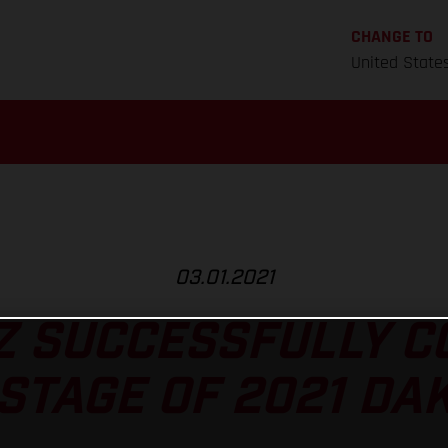
CHANGE TO
United State
03.01.2021
Z SUCCESSFULLY 
STAGE OF 2021 DA