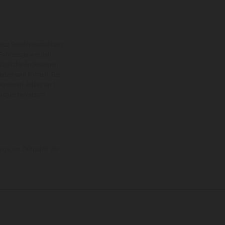
eise Sonderausstattung
 Fahrzeuge werden
ezügliche Änderungen
ieden sein können. Bei
 kommen. Bilder und
ogierte Version.
uge, im Zeitpunkt der