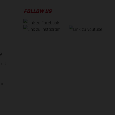
FOLLOW US
g
heit
em