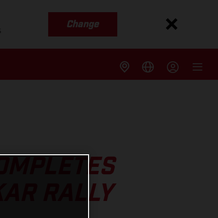
Change
s
COMPLETES
KAR RALLY