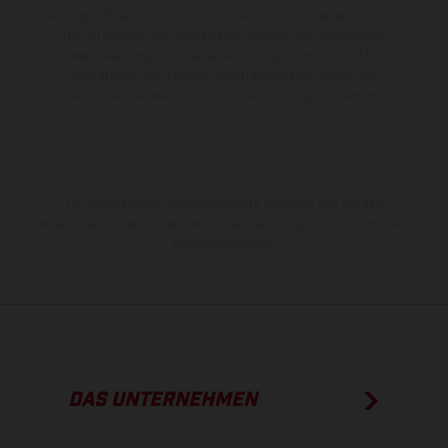
Modellspezifikationen von Land zu Land verschieden sein können.
Bei veredelten Oberflächen kann es aufgrund von üblichen
Prozessschwankungen zu Farbabweichungen kommen. Bilder und
Illustrationen von Enduro-Motorradmodellen zeigen den
Wettbewerbszustand und nicht die homologierte Version.
Die angegebenen Verbrauchswerte beziehen sich auf den
straßentauglichen Serienzustand der Fahrzeuge, im Zeitpunkt der
Werksauslieferung.
DAS UNTERNEHMEN