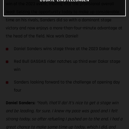
win of the 2023 event, moving into the provisional overall
lead! Seizing the opportunity today to make up considerable
time on his rivals, Sanders did so with a dominant stage
victory and now enjoys a more-than-four-minute advantage at
the head of the field. Nice work Daniel!
Daniel Sanders wins stage three at the 2023 Dakar Rally!
Red Bull GASGAS rider notches up third ever Dakar stage
win
Sanders looking forward to the challenge of opening day
four
Daniel Sanders:
“Yeah, that’ll do! It’s nice to get a stage win
and be leading, for sure. I knew my pace was good and I felt
strong today, so after refueling I pushed on to the end. I had a
great chance to make some time up today, which I did, and