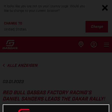
It looks like you are not on your country page. Would you
like to change to your current location?
CHANGE TO
Change
United States
ALLE ANZEIGEN
03.01.2023
RED BULL GASGAS FACTORY RACING’S
DANIEL SANDERS LEADS THE DAKAR RALLY!