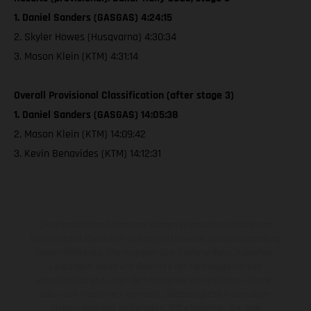
1. Daniel Sanders (GASGAS) 4:24:15
2. Skyler Howes (Husqvarna) 4:30:34
3. Mason Klein (KTM) 4:31:14
Overall Provisional Classification (after stage 3)
1. Daniel Sanders (GASGAS) 14:05:38
2. Mason Klein (KTM) 14:09:42
3. Kevin Benavides (KTM) 14:12:31
Die abgebildeten Fahrzeuge können in einzelnen Details vom
Serienmodell abweichen und zeigen teilweise Sonderausstattung
gegen Mehrpreis. Alle Angaben über Lieferumfang, Aussehen,
Leistungen, Maße und Gewichte der Fahrzeuge werden
unverbindlich und unter dem Vorbehalt von Irrtümern, Druck-,
Satz- und Tippfehlern gemacht; diesbezügliche Änderungen
bleiben jederzeit vorbehalten. Bitte beachten Sie, dass