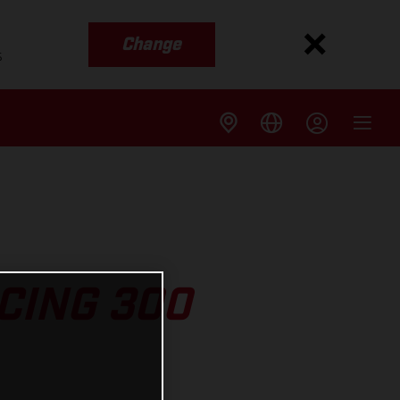
Change
s
CING 300