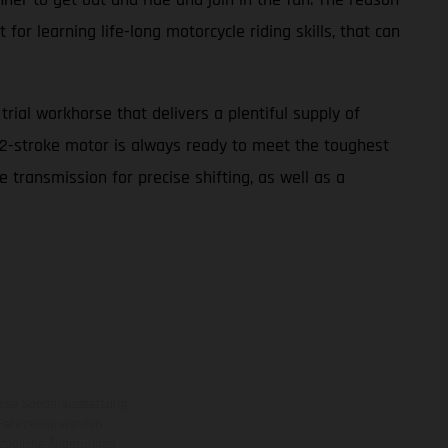
for learning life-long motorcycle riding skills, that can
ial workhorse that delivers a plentiful supply of
cc 2-stroke motor is always ready to meet the toughest
 transmission for precise shifting, as well as a
eise Sonderausstattung
 Fahrzeuge werden
ezügliche Änderungen