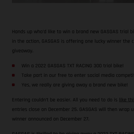
Hands up who’d like to win a brand new GASGAS trial bi
in the action, GASGAS is offering one lucky winner the
giveaway.
Win a 2022 GASGAS TXT RACING 300 trial bike!
Take part in our free to enter social media competi
Yes, we really are giving away a brand new bike!
Entering couldn’t be easier. All you need to do is
like t
entries close on December 25. GASGAS will then wrap u
winner announced on December 27.
GASGAS is thrilled to be giving away a 2022 TXT RACING 