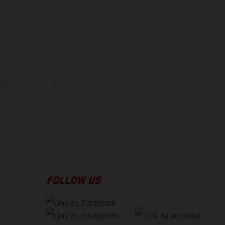
ieden sein können. Bei
 kommen. Bilder und
ogierte Version.
uge, im Zeitpunkt der
FOLLOW US