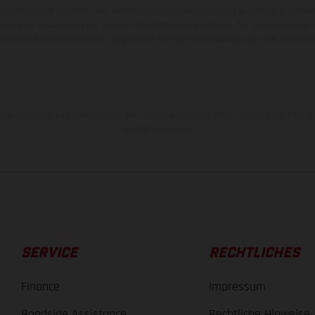
behalten. Bitte beachten Sie, dass Modellspezifikationen von Land zu Land versch
chen kann es aufgrund von üblichen Prozessschwankungen zu Farbabweichungen
von Enduro-Motorradmodellen zeigen den Wettbewerbszustand und nicht die homol
rauchswerte beziehen sich auf den straßentauglichen Serienzustand der Fahrze
Werksauslieferung.
SERVICE
RECHTLICHES
Finance
Impressum
Roadside Assistance
Rechtliche Hinweise