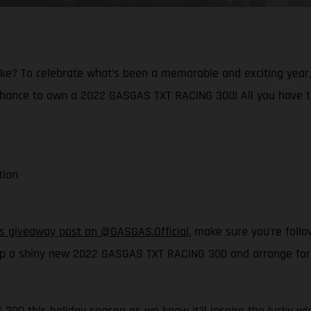
ke? To celebrate what’s been a memorable and exciting year, a
 chance to own a 2022 GASGAS TXT RACING 300! All you have t
tion
his giveaway post on @GASGAS.Official
, make sure you're foll
p a shiny new 2022 GASGAS TXT RACING 300 and arrange for it 
300 this holiday season as we know it’ll inspire the lucky win