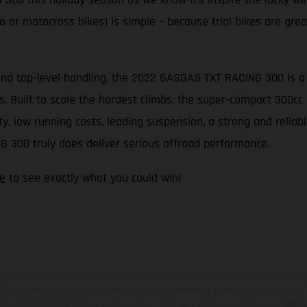
 or motocross bikes) is simple – because trial bikes are great 
nd top-level handling, the 2022 GASGAS TXT RACING 300 is a tr
its. Built to scale the hardest climbs, the super-compact 300
 low running costs, leading suspension, a strong and reliable
G 300 truly does deliver serious offroad performance.
e
to see exactly what you could win!
zeuge können in einzelnen Details vom Serienmodell abweichen und zeigen teilw
 Alle Angaben über Lieferumfang, Aussehen, Leistungen, Maße und Gewichte der
nter dem Vorbehalt von Irrtümern, Druck-, Satz- und Tippfehlern gemacht; diesb