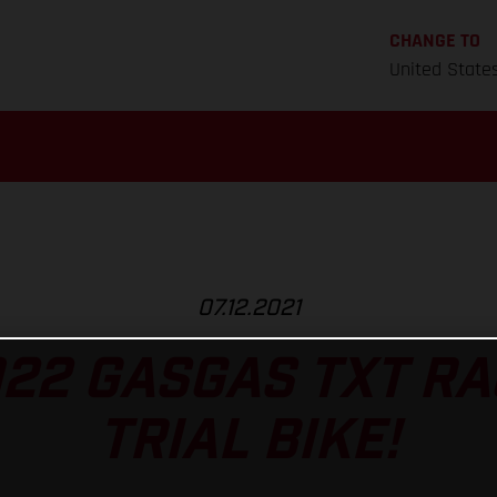
CHANGE TO
United State
07.12.2021
022 GASGAS TXT RA
TRIAL BIKE!