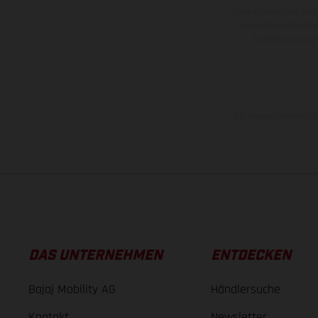
bleiben jederzeit vor
veredelten Oberflä
Illustrationen 
Die angegebenen Verb
DAS UNTERNEHMEN
ENTDECKEN
Bajaj Mobility AG
Händlersuche
Kontakt
Newsletter