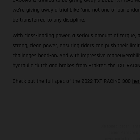
we’re giving away a trial bike (and not one of our enduro
be transferred to any discipline.
With class-leading power, a serious amount of torque, a
strong, clean power, ensuring riders can push their lim
challenges head-on. And with impressive maneuverability,
hydraulic clutch and brakes from Braktec, the TXT RACIN
Check out the full spec of the 2022 TXT RACING 300
her
Die abgebildeten Fahr
gegen Mehrpreis.
unverbindlich und u