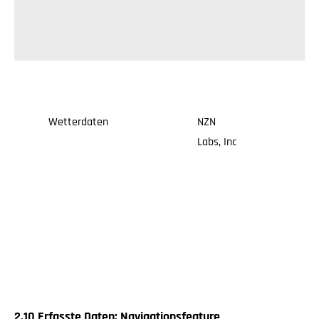
Wetterdaten
NZN
Ja
Labs, Inc
2.10 Erfasste Daten: Navigationsfeature