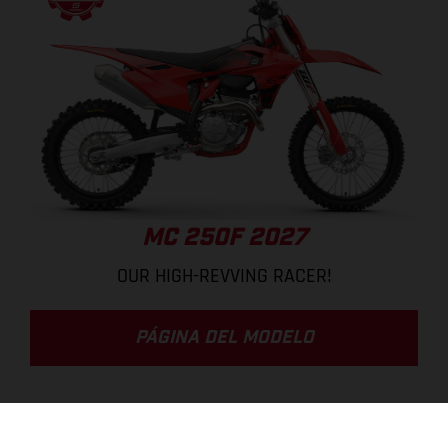
MC 250F 2027
OUR HIGH-REVVING RACER!
PÁGINA DEL MODELO