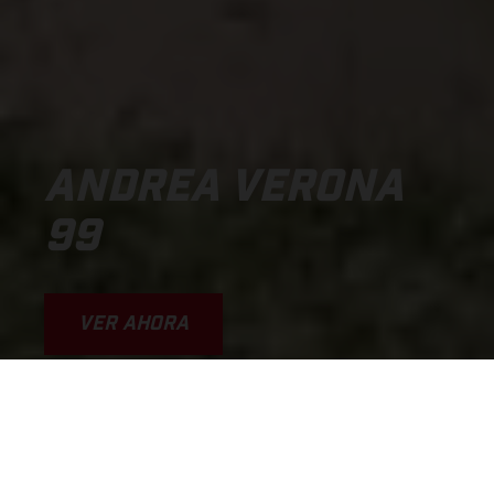
ANDREA VERONA
99
VER AHORA