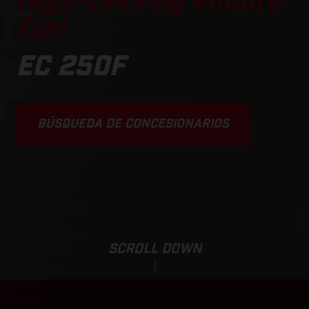
High-revving enduro
fun!
EC 250F
BÚSQUEDA DE CONCESIONARIOS
SCROLL DOWN