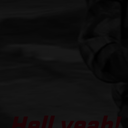
Hell yeah!