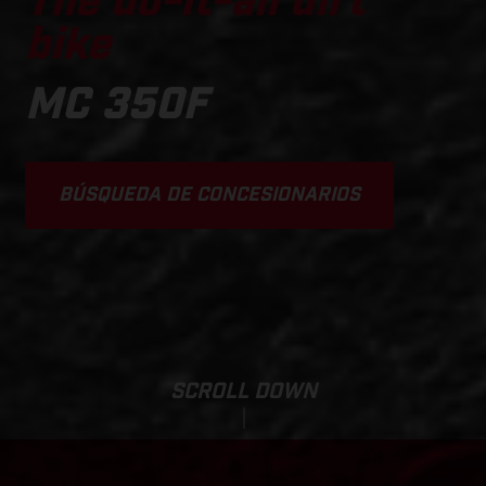
The do-it-all dirt
bike
MC 350F
BÚSQUEDA DE CONCESIONARIOS
SCROLL DOWN