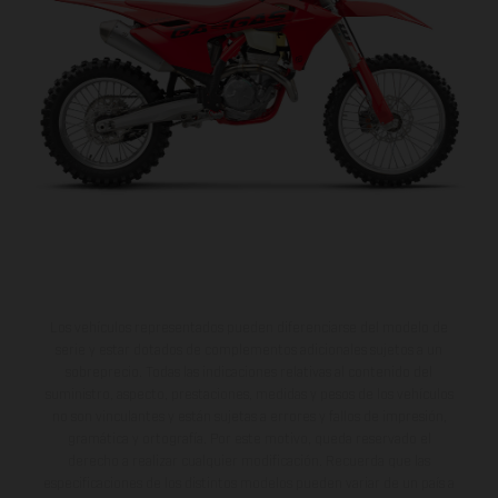
va a encantar.
Los vehículos representados pueden diferenciarse del modelo de
serie y estar dotados de complementos adicionales sujetos a un
sobreprecio. Todas las indicaciones relativas al contenido del
suministro, aspecto, prestaciones, medidas y pesos de los vehículos
no son vinculantes y están sujetas a errores y fallos de impresión,
gramática y ortografía. Por este motivo, queda reservado el
derecho a realizar cualquier modificación. Recuerda que las
especificaciones de los distintos modelos pueden variar de un país a