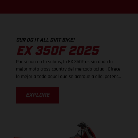
OUR DO IT ALL DIRT BIKE!
EX 350F 2025
Por si aún no lo sabías, la EX 350F es sin duda la
mejor moto cross country del mercado actual. Ofrece
lo mejor a todo aquel que se acerque a ella: potencia
para destrozar la suciedad, ligereza de manejo y
frenos súper potentes, pero es el nuevo chasis el
EXPLORE
que realmente eleva el rendimiento, ya que ahora es
mucho más fácil tomar las curvas. Con un chasis
actualizado vienen unos ajustes de suspensión
revisados, mientras que unas estriberas más
grandes proporcionan un mayor nivel de control. La
EX 350F es tan fácil de pilotar que sabemos que te