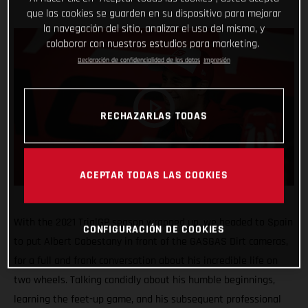
que las cookies se guarden en su dispositivo para mejorar
la navegación del sitio, analizar el uso del mismo, y
colaborar con nuestros estudios para marketing.
Declaración de confidencialidad de los datos
Impresión
RECHAZARLAS TODAS
ACEPTAR TODAS LAS COOKIES
With the 2021 TrialGP season wrapped up, we headed to Spain
CONFIGURACIÓN DE COOKIES
to put Albert Cabestany in front of the GASGAS Dirt cameras,
for a full and frank conversation about his incredible life on
two wheels. Talking candidly about his humble beginnings,
learning the feet-up game, and his subsequent professional