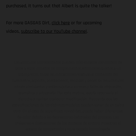
purchased, it turns out that Albert is quite the talker!
For more GASGAS Dirt,
click here
or for upcoming
videos,
subscribe to our YouTube channel
.
Los vehículos representados pueden diferenciarse del modelo de
serie y estar dotados de complementos adicionales sujetos a un
sobreprecio. Todas las indicaciones relativas al contenido del
suministro, aspecto, prestaciones, medidas y pesos de los vehículos
no son vinculantes y están sujetas a errores y fallos de impresión,
gramática y ortografía. Por este motivo, queda reservado el
derecho a realizar cualquier modificación. Recuerda que las
especificaciones de los distintos modelos pueden variar de un país a
otro. En el caso de superficies revestidas, puede haber diferencias
de color debido a las desviaciones habituales del proceso. Las
imágenes e ilustraciones de los modelos de enduro muestran el
estado de competición y no la versión homologada.