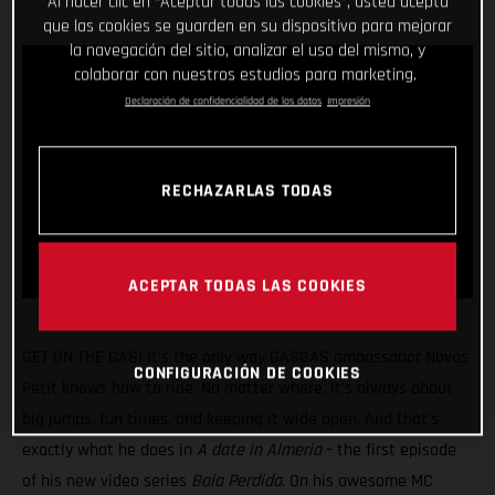
Al hacer clic en “Aceptar todas las cookies”, usted acepta
que las cookies se guarden en su dispositivo para mejorar
la navegación del sitio, analizar el uso del mismo, y
colaborar con nuestros estudios para marketing.
Declaración de confidencialidad de los datos
Impresión
RECHAZARLAS TODAS
ACEPTAR TODAS LAS COOKIES
GET ON THE GAS! It’s the only way GASGAS ambassador Navas
CONFIGURACIÓN DE COOKIES
Petit knows how to ride. No matter where, it’s always about
big jumps, fun times, and keeping it wide open. And that’s
exactly what he does in
A date in Almeria
– the first episode
of his new video series
Bala Perdida
. On his awesome MC