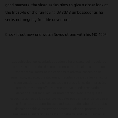
good measure, the video series aims to give a closer look at
the lifestyle of the fun-loving GASGAS ambassador as he
seeks out ongoing freeride adventures.
Check it out now and watch Navas at one with his MC 450F!
Los vehículos representados pueden diferenciarse del modelo de
serie y estar dotados de complementos adicionales sujetos a un
sobreprecio. Todas las indicaciones relativas al contenido del
suministro, aspecto, prestaciones, medidas y pesos de los vehículos
no son vinculantes y están sujetas a errores y fallos de impresión,
gramática y ortografía. Por este motivo, queda reservado el
derecho a realizar cualquier modificación. Recuerda que las
especificaciones de los distintos modelos pueden variar de un país a
otro. En el caso de superficies revestidas, puede haber diferencias
de color debido a las desviaciones habituales del proceso. Las
imágenes e ilustraciones de los modelos de enduro muestran el