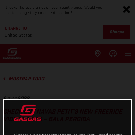
It looks like you are not on your country page. Would you
like to change to your current location?
CHANGE TO
Change
United States
MOSTRAR TODO
9 mar 2022
CHECK OUT NAVAS PETIT’S NEW FREERIDE
VIDEO SERIES – BALA PERDIDA