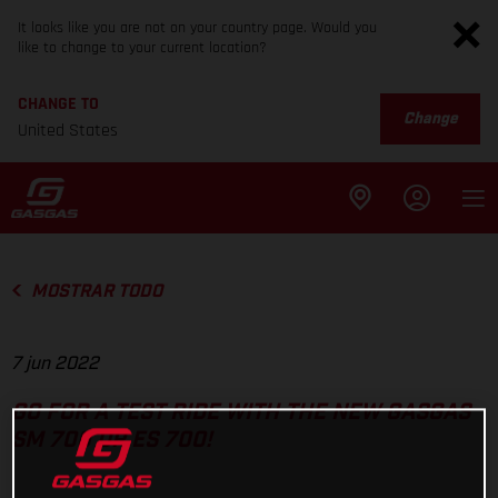
It looks like you are not on your country page. Would you
like to change to your current location?
CHANGE TO
Change
United States
MOSTRAR TODO
7 jun 2022
GO FOR A TEST RIDE WITH THE NEW GASGAS
SM 700 OR ES 700!