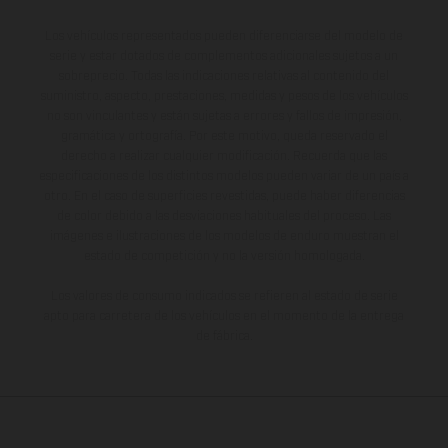
Los vehículos representados pueden diferenciarse del modelo de
serie y estar dotados de complementos adicionales sujetos a un
sobreprecio. Todas las indicaciones relativas al contenido del
suministro, aspecto, prestaciones, medidas y pesos de los vehículos
no son vinculantes y están sujetas a errores y fallos de impresión,
gramática y ortografía. Por este motivo, queda reservado el
derecho a realizar cualquier modificación. Recuerda que las
especificaciones de los distintos modelos pueden variar de un país a
otro. En el caso de superficies revestidas, puede haber diferencias
de color debido a las desviaciones habituales del proceso. Las
imágenes e ilustraciones de los modelos de enduro muestran el
estado de competición y no la versión homologada.
Los valores de consumo indicados se refieren al estado de serie
apto para carretera de los vehículos en el momento de la entrega
de fábrica.