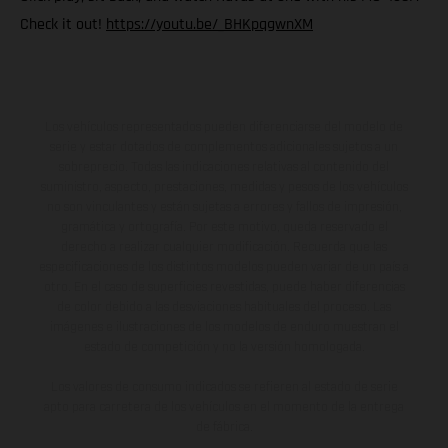
Check it out!
https://youtu.be/_BHKpqgwnXM
Los vehículos representados pueden diferenciarse del modelo de
serie y estar dotados de complementos adicionales sujetos a un
sobreprecio. Todas las indicaciones relativas al contenido del
suministro, aspecto, prestaciones, medidas y pesos de los vehículos
no son vinculantes y están sujetas a errores y fallos de impresión,
gramática y ortografía. Por este motivo, queda reservado el
derecho a realizar cualquier modificación. Recuerda que las
especificaciones de los distintos modelos pueden variar de un país a
otro. En el caso de superficies revestidas, puede haber diferencias
de color debido a las desviaciones habituales del proceso. Las
imágenes e ilustraciones de los modelos de enduro muestran el
estado de competición y no la versión homologada.
Los valores de consumo indicados se refieren al estado de serie
apto para carretera de los vehículos en el momento de la entrega
de fábrica.