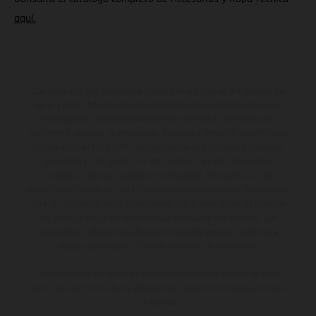
aquí.
Los vehículos representados pueden diferenciarse del modelo de
serie y estar dotados de complementos adicionales sujetos a un
sobreprecio. Todas las indicaciones relativas al contenido del
suministro, aspecto, prestaciones, medidas y pesos de los vehículos
no son vinculantes y están sujetas a errores y fallos de impresión,
gramática y ortografía. Por este motivo, queda reservado el
derecho a realizar cualquier modificación. Recuerda que las
especificaciones de los distintos modelos pueden variar de un país a
otro. En el caso de superficies revestidas, puede haber diferencias
de color debido a las desviaciones habituales del proceso. Las
imágenes e ilustraciones de los modelos de enduro muestran el
estado de competición y no la versión homologada.
Los valores de consumo indicados se refieren al estado de serie
apto para carretera de los vehículos en el momento de la entrega
de fábrica.