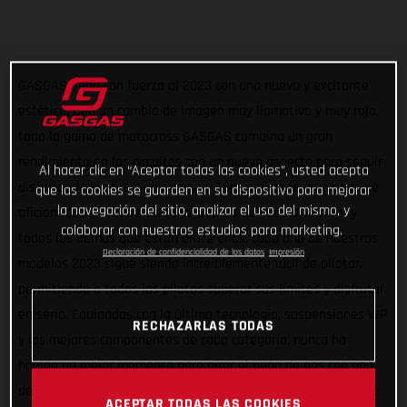
GASGAS llega con fuerza al 2023 con una nueva y excitante
estética. Con un cambio de imagen muy llamativo y muy rojo,
toda la gama de motocross GASGAS combina un gran
rendimiento en los circuitos con un nuevo aspecto para seguir
Al hacer clic en “Aceptar todas las cookies”, usted acepta
disfrutando los fines de semana. Súper eficaces en manos de
que las cookies se guarden en su dispositivo para mejorar
la navegación del sitio, analizar el uso del mismo, y
aficionados de fin de semana, pilotos del más alto nivel y
colaborar con nuestros estudios para marketing.
todos los demás que están entre ellos, cada uno de nuestros
Declaración de confidencialidad de los datos
Impresión
modelos 2023 sigue siendo increíblemente fácil de pilotar,
permitiendo a todos los pilotos superar sus límites y disfrutar
en serio. Equipadas con la última tecnología, suspensiones WP
RECHAZARLAS TODAS
y los mejores componentes de cada categoría, nunca ha
habido un mejor momento para girar el puño de gas con una
de nuestras probadas motos de motocross. Echa un vistazo a
ACEPTAR TODAS LAS COOKIES