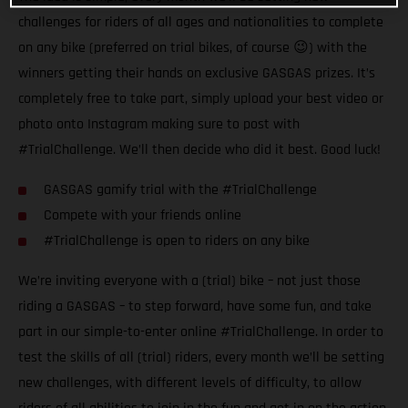
challenges for riders of all ages and nationalities to complete
on any bike (preferred on trial bikes, of course 😉) with the
winners getting their hands on exclusive GASGAS prizes. It’s
completely free to take part, simply upload your best video or
photo onto Instagram making sure to post with
#TrialChallenge. We’ll then decide who did it best. Good luck!
GASGAS gamify trial with the #TrialChallenge
Compete with your friends online
#TrialChallenge is open to riders on any bike
We’re inviting everyone with a (trial) bike – not just those
riding a GASGAS – to step forward, have some fun, and take
part in our simple-to-enter online #TrialChallenge. In order to
test the skills of all (trial) riders, every month we’ll be setting
new challenges, with different levels of difficulty, to allow