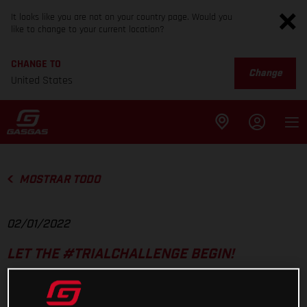
It looks like you are not on your country page. Would you
like to change to your current location?
CHANGE TO
Change
United States
MOSTRAR TODO
02/01/2022
LET THE #TRIALCHALLENGE BEGIN!