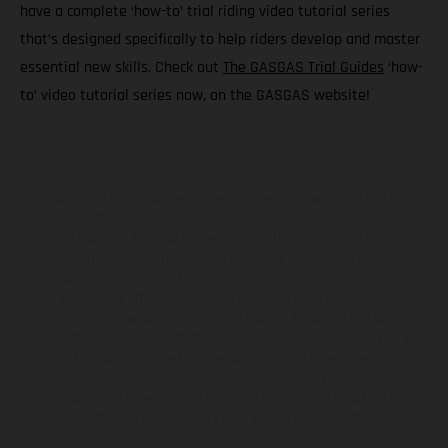
have a complete ‘how-to’ trial riding video tutorial series
that’s designed specifically to help riders develop and master
essential new skills. Check out
The GASGAS Trial Guides
‘how-
to’ video tutorial series now, on the GASGAS website!
Los vehículos representados pueden diferenciarse del modelo de
serie y estar dotados de complementos adicionales sujetos a un
sobreprecio. Todas las indicaciones relativas al contenido del
suministro, aspecto, prestaciones, medidas y pesos de los vehículos
no son vinculantes y están sujetas a errores y fallos de impresión,
gramática y ortografía. Por este motivo, queda reservado el
derecho a realizar cualquier modificación. Recuerda que las
especificaciones de los distintos modelos pueden variar de un país a
otro. En el caso de superficies revestidas, puede haber diferencias
de color debido a las desviaciones habituales del proceso. Las
imágenes e ilustraciones de los modelos de enduro muestran el
estado de competición y no la versión homologada.