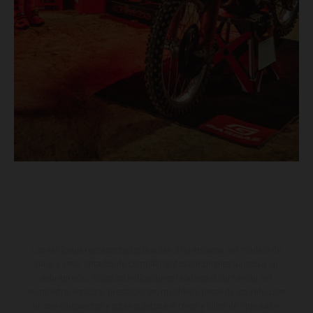
Los vehículos representados pueden diferenciarse del modelo de
serie y estar dotados de complementos adicionales sujetos a un
sobreprecio. Todas las indicaciones relativas al contenido del
suministro, aspecto, prestaciones, medidas y pesos de los vehículos
no son vinculantes y están sujetas a errores y fallos de impresión,