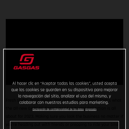
Al hacer clic en “Aceptar todas las cookies”, usted acepta
que las cookies se guarden en su dispositivo para mejorar
la navegación del sitio, analizar el uso del mismo, y
Fresh styles, huge choice, and distinctive designs! That’s what
colaborar con nuestros estudios para marketing.
the all-new GASGAS Casual and Functional Collection is all
Declaración de confidencialidad de los datos
Impresión
about for 2023. Making sure you look the business no matter if
you’re heading out with friends or prepping to ride your bike,