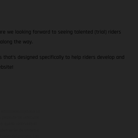
 are we looking forward to seeing talented (trial) riders
 along the way.
s that’s designed specifically to help riders develop and
bsite!
adicionales sujetos a un
y pesos de los vehículos
vo, queda reservado el
den variar de un país a
ituales del proceso. Las