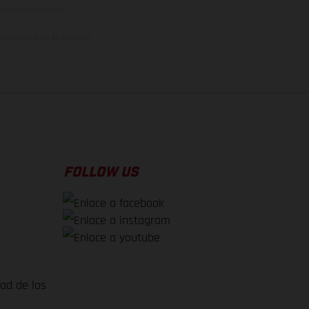
rsión homologada.
el momento de la entrega
FOLLOW US
dad de los