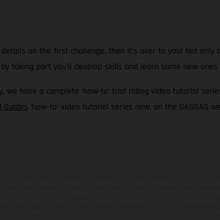
 details on the first challenge, then it’s over to you! Not only
by taking part you’ll develop skills and learn some new ones
, we have a complete ‘how-to’ trial riding video tutorial serie
l Guides
‘how-to’ video tutorial series now, on the GASGAS we
ados pueden diferenciarse del modelo de serie y estar dotados de complementos 
indicaciones relativas al contenido del suministro, aspecto, prestaciones, medidas 
están sujetas a errores y fallos de impresión, gramática y ortografía. Por este moti
lquier modificación. Recuerda que las especificaciones de los distintos modelos pue
erficies revestidas, puede haber diferencias de color debido a las desviaciones hab