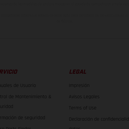
raciones de los modelos de enduro muestran el estado de competición y no la ve
indicados se refieren al estado de serie apto para carretera de los vehículos en 
de fábrica.
RVICIO
LEGAL
uales de Usuario
Impresión
trol de Mantenimiento &
Avisos Legales
uridad
Terms of Use
ormación de seguridad
Declaración de confidenciali
re Parts Finder
datos