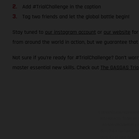
Add #TrialChallenge in the caption
Tag two friends and let the global battle begin!
Stay tuned to
our instagram account
or
our website
for
from around the world in action, but we guarantee that 
Not sure if you’re ready for #TrialChallenge? Don’t worry
master essential new skills. Check out
The GASGAS Tria
Los vehículos represent
sobreprecio. Todas las 
no son vinculantes y 
derecho a realizar cua
otro. En el caso de sup