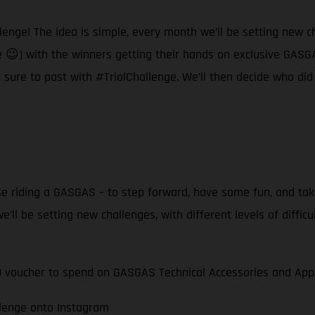
llenge! The idea is simple, every month we’ll be setting new ch
e 😉) with the winners getting their hands on exclusive GASGAS
ure to post with #TrialChallenge. We’ll then decide who did i
hose riding a GASGAS – to step forward, have some fun, and tak
we’ll be setting new challenges, with different levels of difficul
00 voucher to spend on GASGAS Technical Accessories and Appa
llenge onto Instagram