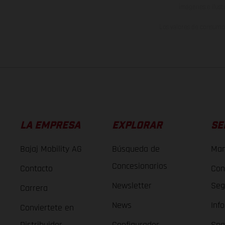
imágenes e ilust
Los valores de consumo 
LA EMPRESA
EXPLORAR
SE
Bajaj Mobility AG
Búsqueda de
Man
Concesionarios
Contacto
Con
Newsletter
Seg
Carrera
News
Inf
Conviertete en
Distribuidor
Configurador
Spa