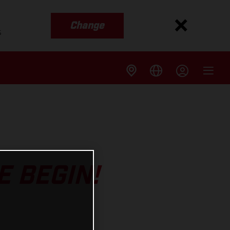
Change
s
 BEGIN!