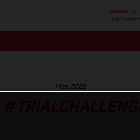
CHANGE TO
United State
1 feb. 2022
E #TRIALCHALLENGE