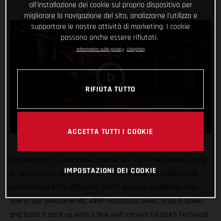
all'installazione dei cookie sul proprio dispositivo per
migliorare la navigazione del sito, analizzarne l'utilizzo e
supportare le nostre attività di marketing. I cookie
possono anche essere rifiutati.
Informativa sulla privacy
Colophon
RIFIUTA TUTTO
ACCETTA TUTTI I COOKIE
Sometimes it’s only about having fun, right! Not about racing
IMPOSTAZIONI DEI COOKIE
or results, just good times on a dirt bike, and maybe trying
something a little different. That’s why we decided to take
one of our awesome MC 450F motocross bikes, strip it down,
and build it back up with a few well-chosen GASGAS Technical