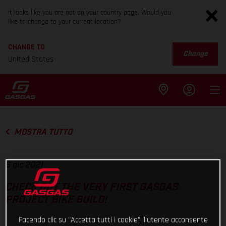
It looks like you are not on your country page. Would you
like to change to your current location?
CHANGE TO
Change
United States
MOSTRA TUTTO
6 dic 2021
CHECK OUT THE VERY FIRST GASGAS
PROJECT BIKE BUILD!
Facendo clic su "Accetta tutti i cookie", l'utente acconsente