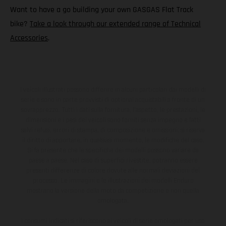
Want to have a go building your own GASGAS Flat Track
bike?
Take a look through our extended range of Technical
Accessories
.
I veicoli illustrati possono differire in alcuni particolari dai modelli di
serie e sono in parte provvisti di optional acquistabili a fronte di un
sovrapprezzo. Tutti i dati sulla fornitura, l'aspetto, le prestazioni, le
dimensioni e i pesi dei veicoli sono forniti senza impegno e fatti
salvi refusi, errori di stampa, di composizione e omissioni; si riserva
il diritto di apportare, in qualsiasi momento, le modifiche del caso.
Si fa presente che le specifiche dei modelli possono variare da
paese a paese. Nel caso di superfici rivestite, potranno essere
presenti differenze di colore dovute alle normali deviazioni del
processo. Le immagini e le illustrazioni dei modelli Enduro
mostrano la versione della moto da competizione e non quella
omologata.
I consumi indicati si riferiscono ai veicoli di serie omologati per uso