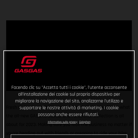
Facendo clic su "Accetta tutti i cookie", l'utente acconsente
all'installazione dei cookie sul proprio dispositivo per
migliorare la navigazione del sito, analizzarne l'utilizzo e
Fresh styles, huge choice, and distinctive designs! That’s what
supportare le nostre attività di marketing. I cookie
possono anche essere rifiutati.
the all-new GASGAS Casual and Functional Collection is all
Informativa sulla privacy
Colophon
about for 2023. Making sure you look the business no matter if
you’re heading out with friends or prepping to ride your bike,