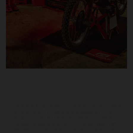
I veicoli illustrati possono differire in alcuni particolari dai modelli di
serie e sono in parte provvisti di optional acquistabili a fronte di un
sovrapprezzo. Tutti i dati sulla fornitura, l'aspetto, le prestazioni, le
dimensioni e i pesi dei veicoli sono forniti senza impegno e fatti
salvi refusi, errori di stampa, di composizione e omissioni; si riserva