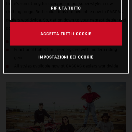
there’s something for everyone in our super-stylish new
RIFIUTA TUTTO
clothing range. Both collections are available now in GASGAS
dealers worldwide. So, get on down to your nearest dealer and
deck yourself out with the latest look from GASGAS!
ACCETTA TUTTI I COOKIE
GASGAS unveils its first ever Casual Collection
Functional Collection re-energized with modern riding
IMPOSTAZIONI DEI COOKIE
gear
All styles available now at GASGAS dealers worldwide