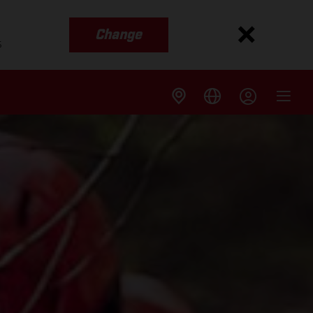
Change
s