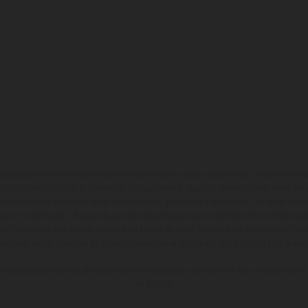
ados pueden diferenciarse del modelo de serie y estar dotados de complementos 
indicaciones relativas al contenido del suministro, aspecto, prestaciones, medidas 
están sujetas a errores y fallos de impresión, gramática y ortografía. Por este moti
lquier modificación. Recuerda que las especificaciones de los distintos modelos pue
erficies revestidas, puede haber diferencias de color debido a las desviaciones hab
raciones de los modelos de enduro muestran el estado de competición y no la ve
indicados se refieren al estado de serie apto para carretera de los vehículos en 
de fábrica.