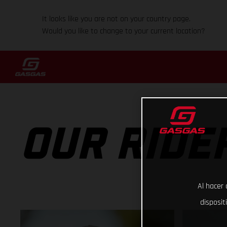
It looks like you are not on your country page.
Would you like to change to your current location?
OUR RIDE
Al hacer 
disposit