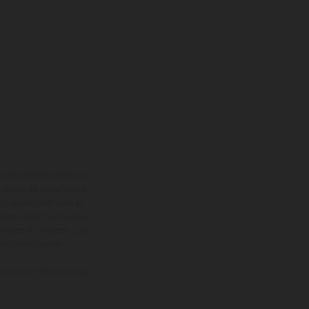
adicionales sujetos a un
y pesos de los vehículos
vo, queda reservado el
den variar de un país a
ituales del proceso. Las
rsión homologada.
el momento de la entrega