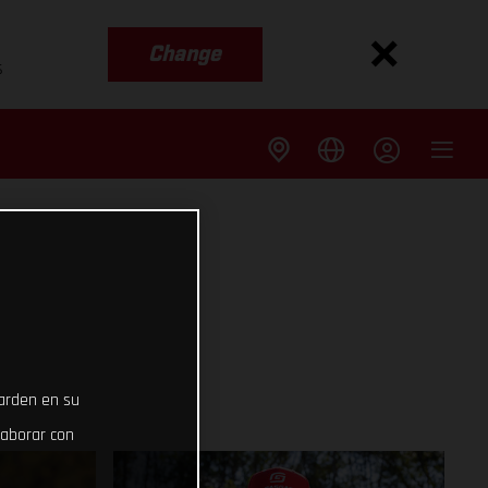
Change
s
uarden en su
laborar con