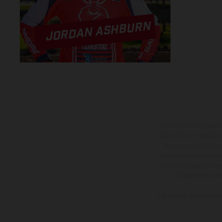
JORDAN ASHBURN
Los vehículos represent
sobreprecio. Todas las 
no son vinculantes y 
derecho a realizar cua
otro. En el caso de sup
imágenes e ilust
Los valores de consumo 