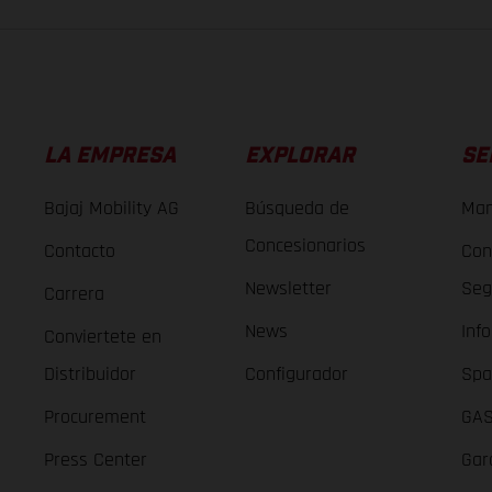
LA EMPRESA
EXPLORAR
SE
Bajaj Mobility AG
Búsqueda de
Man
Concesionarios
Contacto
Con
Newsletter
Seg
Carrera
News
Inf
Conviertete en
Distribuidor
Configurador
Spa
Procurement
GAS
Press Center
Gar