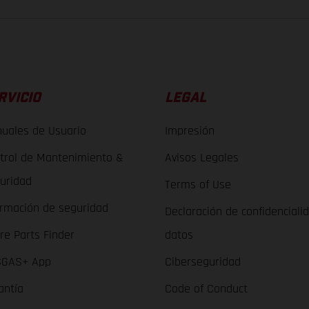
RVICIO
LEGAL
uales de Usuario
Impresión
trol de Mantenimiento &
Avisos Legales
uridad
Terms of Use
ormación de seguridad
Declaración de confidenciali
re Parts Finder
datos
GAS+ App
Ciberseguridad
antía
Code of Conduct