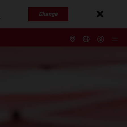
Change
s