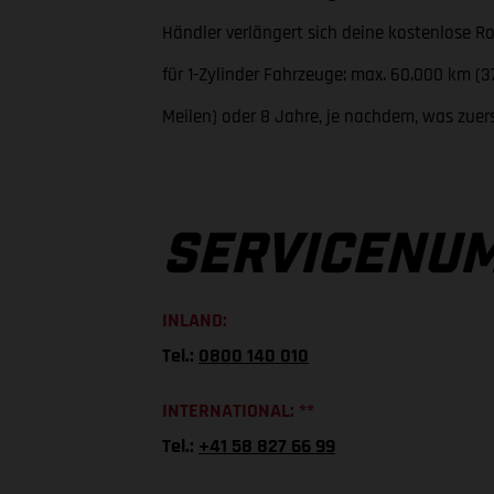
Händler verlängert sich deine kostenlose R
für 1-Zylinder Fahrzeuge: max. 60.000 km (3
Meilen) oder 8 Jahre, je nachdem, was zuerst
SERVICENU
INLAND:
Tel.:
0800 140 010
INTERNATIONAL: **
Tel.:
+41 58 827 66 99