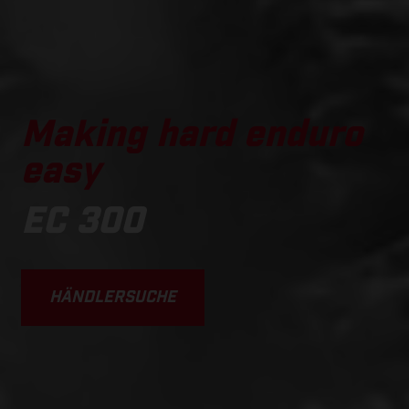
Making hard enduro
easy
EC 300
HÄNDLERSUCHE