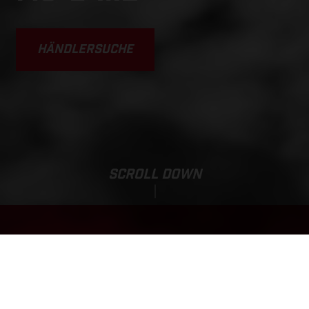
HÄNDLERSUCHE
SCROLL DOWN
Listenpreis:
MC-E 1.12
1’005.55 CHF*