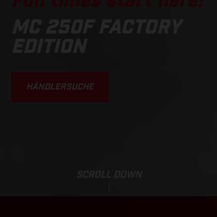
Fun times start here!
MC 250F FACTORY
EDITION
HÄNDLERSUCHE
SCROLL DOWN