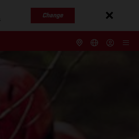
Change
s