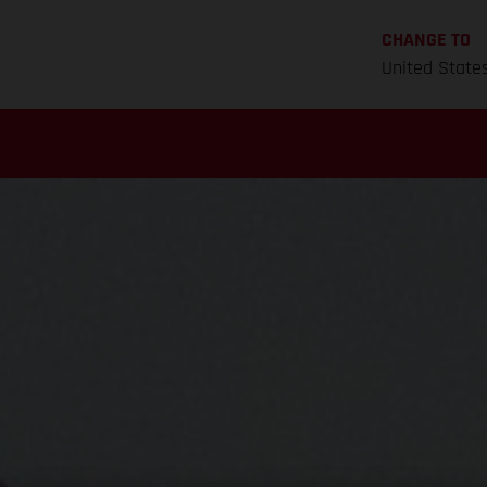
CHANGE TO
United State