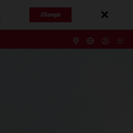
Change
s