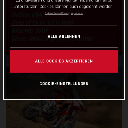
zu analysieren und unsere Marketingbemühungen zu
unterstützen. Cookies können auch abgelehnt werden.
Datenschutzerklärung
Impressum
Nation: USA
Date of birth: 27.11.1989
Bike:MC 350F
ALLE ABLEHNEN
Class: GNCC & SPRINT ENDURO
ALLE COOKIES AKZEPTIEREN
COOKIE-EINSTELLUNGEN