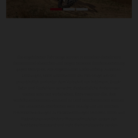
Die abgebildeten Fahrzeuge können in einzelnen Details vom
Serienmodell abweichen und zeigen teilweise Sonderausstattung
gegen Mehrpreis. Alle Angaben über Lieferumfang, Aussehen,
Leistungen, Maße und Gewichte der Fahrzeuge werden
unverbindlich und unter dem Vorbehalt von Irrtümern, Druck-,
Satz- und Tippfehlern gemacht; diesbezügliche Änderungen
bleiben jederzeit vorbehalten. Bitte beachten Sie, dass
Modellspezifikationen von Land zu Land verschieden sein können.
Bei veredelten Oberflächen kann es aufgrund von üblichen
Prozessschwankungen zu Farbabweichungen kommen. Bilder und
Illustrationen von Enduro-Motorradmodellen zeigen den
Wettbewerbszustand und nicht die homologierte Version.