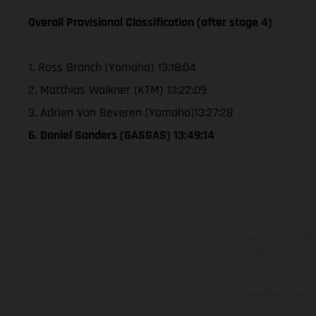
Overall Provisional Classification (after stage 4)
1. Ross Branch (Yamaha) 13:18:04
2. Matthias Walkner (KTM) 13:22:09
3. Adrien Van Beveren (Yamaha)13:27:28
6. Daniel Sanders (GASGAS) 13:49:14
Die abgebildeten Fahr
gegen Mehrpreis.
unverbindlich und u
bleiben jederzeit vor
veredelten Oberflä
Illustrationen 