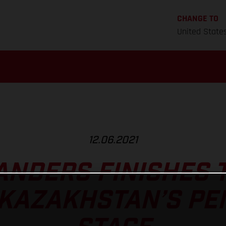
CHANGE TO
United State
12.06.2021
ANDERS FINISHES 
 KAZAKHSTAN’S PE