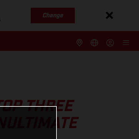
Change
s
TOP THREE
NULTIMATE