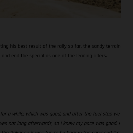
ng his best result of the rally so far, the sandy terrain
 and end the special as one of the leading riders.
 for a while, which was good, and after the fuel stop we
wes not long afterwards, so I knew my pace was good. I
t the Dakar so it was fun to be back in the sand and I’m