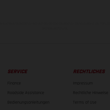
rauchswerte beziehen sich auf den straßentauglichen Serienzustand der Fahrze
Werksauslieferung.
SERVICE
RECHTLICHES
Finance
Impressum
Roadside Assistance
Rechtliche Hinweise
Bedienungsanleitungen
Terms of Use