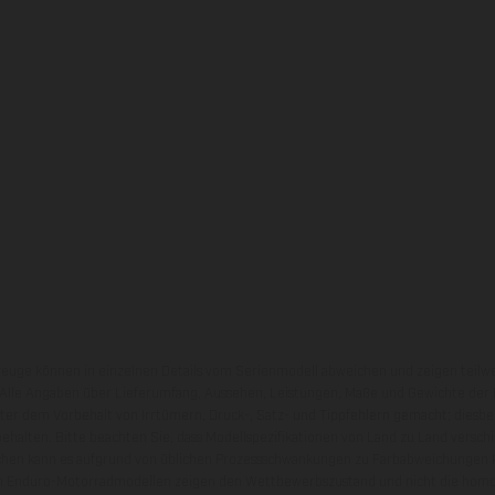
zeuge können in einzelnen Details vom Serienmodell abweichen und zeigen teilw
 Alle Angaben über Lieferumfang, Aussehen, Leistungen, Maße und Gewichte der
nter dem Vorbehalt von Irrtümern, Druck-, Satz- und Tippfehlern gemacht; diesb
behalten. Bitte beachten Sie, dass Modellspezifikationen von Land zu Land versch
chen kann es aufgrund von üblichen Prozessschwankungen zu Farbabweichungen
von Enduro-Motorradmodellen zeigen den Wettbewerbszustand und nicht die homol