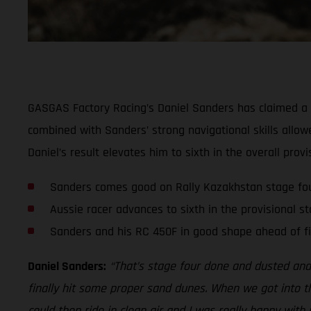
GASGAS Factory Racing’s Daniel Sanders has claimed a sol
combined with Sanders’ strong navigational skills allowe
Daniel’s result elevates him to sixth in the overall provi
Sanders comes good on Rally Kazakhstan stage fo
Aussie racer advances to sixth in the provisional s
Sanders and his RC 450F in good shape ahead of fi
Daniel Sanders:
“That’s stage four done and dusted and 
finally hit some proper sand dunes. When we got into t
could then ride in clean air and I was really happy with