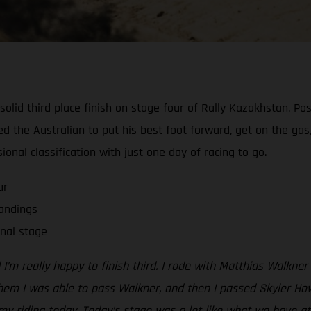
id third place finish on stage four of Rally Kazakhstan. Posti
d the Australian to put his best foot forward, get on the gas,
sional classification with just one day of racing to go.
ur
tandings
nal stage
I’m really happy to finish third. I rode with Matthias Walkner
hem I was able to pass Walkner, and then I passed Skyler Ho
 my riding today. Today’s stage was a lot like what we have a