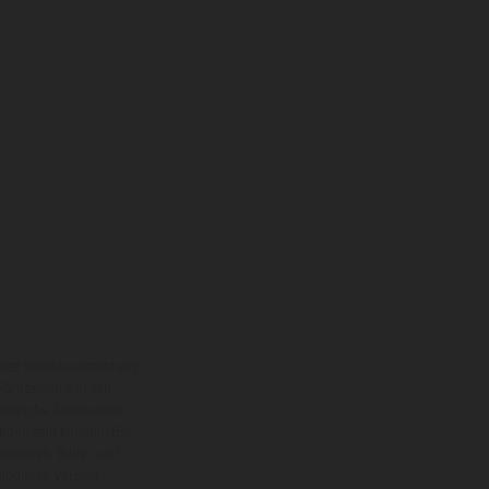
eise Sonderausstattung
 Fahrzeuge werden
ezügliche Änderungen
ieden sein können. Bei
 kommen. Bilder und
ogierte Version.