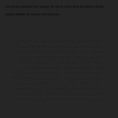
COC bereits gedruckt). Nur solange der Vorrat reicht. Bitte kontaktiere deinen
lokalen Händler für weitere Informationen.
Die abgebildeten Fahrzeuge können in einzelnen Details vom
Serienmodell abweichen und zeigen teilweise Sonderausstattung
gegen Mehrpreis. Alle Angaben über Lieferumfang, Aussehen,
Leistungen, Maße und Gewichte der Fahrzeuge werden
unverbindlich und unter dem Vorbehalt von Irrtümern, Druck-,
Satz- und Tippfehlern gemacht; diesbezügliche Änderungen
bleiben jederzeit vorbehalten. Bitte beachten Sie, dass
Modellspezifikationen von Land zu Land verschieden sein können.
Bei veredelten Oberflächen kann es aufgrund von üblichen
Prozessschwankungen zu Farbabweichungen kommen. Bilder und
Illustrationen von Enduro-Motorradmodellen zeigen den
Wettbewerbszustand und nicht die homologierte Version.