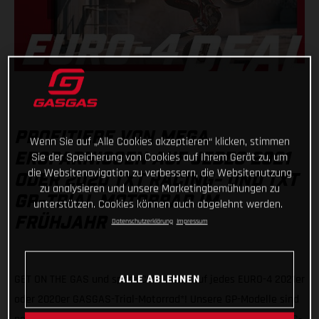
PROFITIERE VON MEGA
Wenn Sie auf „Alle Cookies akzeptieren“ klicken, stimmen
ERSPARNISSEN AUF JEDES 2021
Sie der Speicherung von Cookies auf Ihrem Gerät zu, um
die Websitenavigation zu verbessern, die Websitenutzung
ODER 2020 TXT RACING- UND TXT
zu analysieren und unsere Marketingbemühungen zu
GP-TRIAL MOTORRAD IM
unterstützen. Cookies können auch abgelehnt werden.
FRÜHJAHR
Datenschutzerklärung
Impressum
ALLE ABLEHNEN
GET ON THE GAS und spare CHF 1.000,- auf jedes EURO-4 2021er
oder 2020er GASGAS-Trial-Motorrad*! Unsere GP-Modelle sind