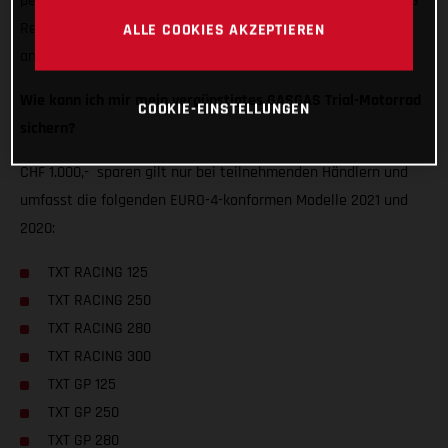
perfekt für spielerische Hobbyfahrer, während die TXT RACING-
Reihe einen Gang höher schaltet und gerne den ernsten Ton
ALLE COOKIES AKZEPTIEREN
angibt.
Wie kann ich mir mein vergünstigtes GASGAS Trial-Motorrad
COOKIE-EINSTELLUNGEN
sichern?
CHF 1.000,- sparen gilt nur bei teilnehmenden Händlern und
umfasst die folgenden EURO-4-konformen Modelle 2021 und
2020:
TXT RACING 125
TXT RACING 250
TXT RACING 280
TXT RACING 300
TXT GP 125
TXT GP 250
TXT GP 280