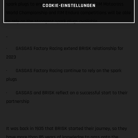
spark plugs to ensure that the teams in the FIM Motocross
COOKIE-EINSTELLUNGEN
World Championship and FIM Enduro competitions will be able
to rely on the strongest spark plugs available.
· GASGAS Factory Racing extend BRISK relationship for
2023
· GASGAS Factory Racing continue to rely on the spark
plugs
· GASGAS and BRISK reflect on a successful start to their
partnership
It was back in 1935 that BRISK started their journey, so they
have more than 85 years of knowledge to pass onto the