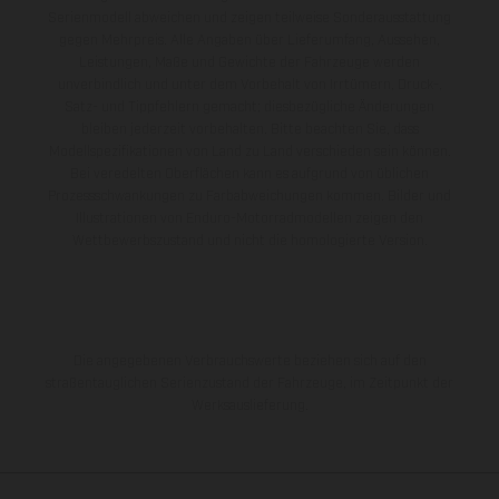
Serienmodell abweichen und zeigen teilweise Sonderausstattung
gegen Mehrpreis. Alle Angaben über Lieferumfang, Aussehen,
Leistungen, Maße und Gewichte der Fahrzeuge werden
unverbindlich und unter dem Vorbehalt von Irrtümern, Druck-,
Satz- und Tippfehlern gemacht; diesbezügliche Änderungen
bleiben jederzeit vorbehalten. Bitte beachten Sie, dass
Modellspezifikationen von Land zu Land verschieden sein können.
Bei veredelten Oberflächen kann es aufgrund von üblichen
Prozessschwankungen zu Farbabweichungen kommen. Bilder und
Illustrationen von Enduro-Motorradmodellen zeigen den
Wettbewerbszustand und nicht die homologierte Version.
Die angegebenen Verbrauchswerte beziehen sich auf den
straßentauglichen Serienzustand der Fahrzeuge, im Zeitpunkt der
Werksauslieferung.