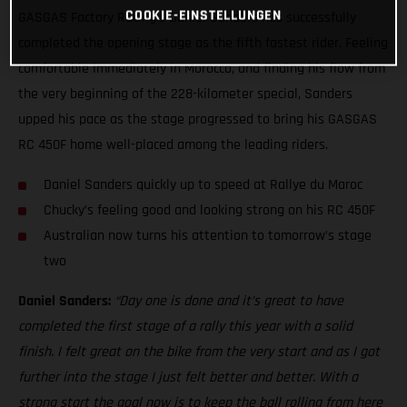
COOKIE-EINSTELLUNGEN
GASGAS Factory Racing’s Daniel Sanders has successfully
completed the opening stage as the fifth fastest rider. Feeling
comfortable immediately in Morocco, and finding his flow from
the very beginning of the 228-kilometer special, Sanders
upped his pace as the stage progressed to bring his GASGAS
RC 450F home well-placed among the leading riders.
Daniel Sanders quickly up to speed at Rallye du Maroc
Chucky’s feeling good and looking strong on his RC 450F
Australian now turns his attention to tomorrow’s stage
two
Daniel Sanders:
“Day one is done and it’s great to have
completed the first stage of a rally this year with a solid
finish. I felt great on the bike from the very start and as I got
further into the stage I just felt better and better. With a
strong start the goal now is to keep the ball rolling from here