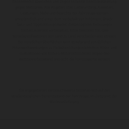
Serienmodell abweichen und zeigen teilweise Sonderausstattung
gegen Mehrpreis. Alle Angaben über Lieferumfang, Aussehen,
Leistungen, Maße und Gewichte der Fahrzeuge werden
unverbindlich und unter dem Vorbehalt von Irrtümern, Druck-,
Satz- und Tippfehlern gemacht; diesbezügliche Änderungen
bleiben jederzeit vorbehalten. Bitte beachten Sie, dass
Modellspezifikationen von Land zu Land verschieden sein können.
Bei veredelten Oberflächen kann es aufgrund von üblichen
Prozessschwankungen zu Farbabweichungen kommen. Bilder und
Illustrationen von Enduro-Motorradmodellen zeigen den
Wettbewerbszustand und nicht die homologierte Version.
Die angegebenen Verbrauchswerte beziehen sich auf den
straßentauglichen Serienzustand der Fahrzeuge, im Zeitpunkt der
Werksauslieferung.