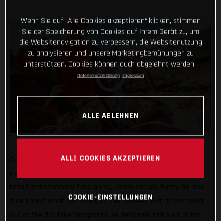
Wenn Sie auf „Alle Cookies akzeptieren“ klicken, stimmen
Sie der Speicherung von Cookies auf Ihrem Gerät zu, um
die Websitenavigation zu verbessern, die Websitenutzung
zu analysieren und unsere Marketingbemühungen zu
unterstützen. Cookies können auch abgelehnt werden.
Datenschutzerklärung
Impressum
ALLE ABLEHNEN
ALLE COOKIES AKZEPTIEREN
As riders go, Adrian Guggemos is pretty much the perfect
match for GASGAS, which is precisely why he’s one of our
brand ambassadors! Easy going, unassumingly funny, he also
COOKIE-EINSTELLUNGEN
sure knows what he’s doing on two wheels. But as we found
out at the dirt bike playground he designed and built at his