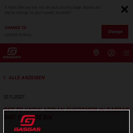
It looks like you are not on your country page. Would you
like to change to your current location?
CHANGE TO
Change
United States
ALLE ANZEIGEN
10.11.2021
GET TO KNOW ADRIAN GUGGEMOS IN GASGAS
DIRT EPISODE SIX