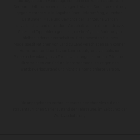
Die abgebildeten Fahrzeuge können in einzelnen Details vom
Serienmodell abweichen und zeigen teilweise Sonderausstattung
gegen Mehrpreis. Alle Angaben über Lieferumfang, Aussehen,
Leistungen, Maße und Gewichte der Fahrzeuge werden
unverbindlich und unter dem Vorbehalt von Irrtümern, Druck-,
Satz- und Tippfehlern gemacht; diesbezügliche Änderungen
bleiben jederzeit vorbehalten. Bitte beachten Sie, dass
Modellspezifikationen von Land zu Land verschieden sein können.
Bei veredelten Oberflächen kann es aufgrund von üblichen
Prozessschwankungen zu Farbabweichungen kommen. Bilder und
Illustrationen von Enduro-Motorradmodellen zeigen den
Wettbewerbszustand und nicht die homologierte Version.
Die angegebenen Verbrauchswerte beziehen sich auf den
straßentauglichen Serienzustand der Fahrzeuge, im Zeitpunkt der
Werksauslieferung.