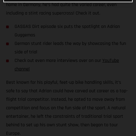
home in Germany, he’s had quite the varied career, even
including a stint racing supercross! Check it out.
GASGAS Dirt episode six puts the spotlight on Adrian
Guggemos
German stunt rider leads the way by showcasing the fun
side of trial
Check out even more interviews over on our
YouTube
channel
Best known for his playful, feet-up bike handling skills, it’s
safe to say that Adrian could have carved out career as a top-
flight trial competitor. Instead, he opted to move away from
competition and focus on the fun side of the sport. A natural
entertainer, he left the constraints of traditional trial sport
behind to set up his own stunt show, then began to tour
Europe.