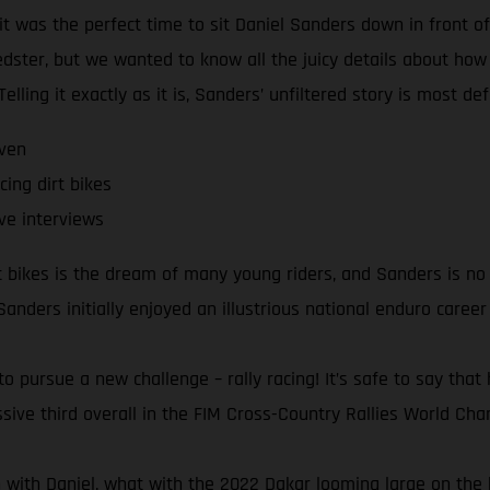
it was the perfect time to sit Daniel Sanders down in front 
speedster, but we wanted to know all the juicy details about ho
lling it exactly as it is, Sanders’ unfiltered story is most def
even
cing dirt bikes
ve interviews
rt bikes is the dream of many young riders, and Sanders is no
 Sanders initially enjoyed an illustrious national enduro career
pursue a new challenge – rally racing! It’s safe to say that 
sive third overall in the FIM Cross-Country Rallies World Champ
n with Daniel, what with the 2022 Dakar looming large on the h