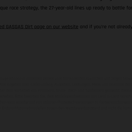
e race strategy, the 27-year-old lines up ready to battle for
ted GASGAS Dirt page on our website
and if you’re not alread
zeuge können in einzelnen Details vom Serienmodell abweichen und zeigen teilw
 Alle Angaben über Lieferumfang, Aussehen, Leistungen, Maße und Gewichte der
nter dem Vorbehalt von Irrtümern, Druck-, Satz- und Tippfehlern gemacht; diesb
behalten. Bitte beachten Sie, dass Modellspezifikationen von Land zu Land versch
chen kann es aufgrund von üblichen Prozessschwankungen zu Farbabweichungen
von Enduro-Motorradmodellen zeigen den Wettbewerbszustand und nicht die homol