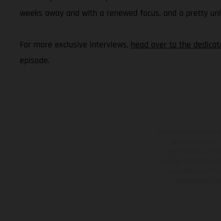
weeks away and with a renewed focus, and a pretty uniqu
For more exclusive interviews,
head over to the dedica
episode.
Die abgebildeten Fahr
gegen Mehrpreis.
unverbindlich und u
bleiben jederzeit vor
veredelten Oberflä
Illustrationen 