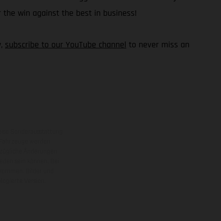
 the win against the best in business!
y,
subscribe to our YouTube channel
to never miss an
eise Sonderausstattung
 Fahrzeuge werden
ezügliche Änderungen
ieden sein können. Bei
 kommen. Bilder und
ogierte Version.