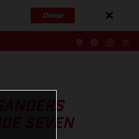
Change
s
 SANDERS
ODE SEVEN