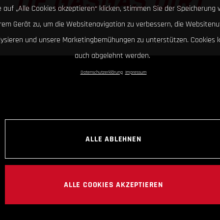
OF GASGAS DIRT
 auf „Alle Cookies akzeptieren“ klicken, stimmen Sie der Speicherung 
hrem Gerät zu, um die Websitenavigation zu verbessern, die Websitenu
lysieren und unsere Marketingbemühungen zu unterstützen. Cookies 
auch abgelehnt werden.
Datenschutzerklärung
Impressum
ALLE ABLEHNEN
ALLE COOKIES AKZEPTIEREN