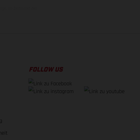
uge, im Zeitpunkt der
FOLLOW US
g
heit