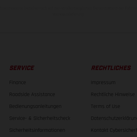
rauchswerte beziehen sich auf den straßentauglichen Serienzustand der Fahrze
Werksauslieferung.
SERVICE
RECHTLICHES
Finance
Impressum
Roadside Assistance
Rechtliche Hinweise
Bedienungsanleitungen
Terms of Use
Service- & Sicherheitscheck
Datenschutzerklärun
Sicherheitsinformationen
Kontakt Cybersicher