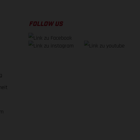
FOLLOW US
g
heit
em