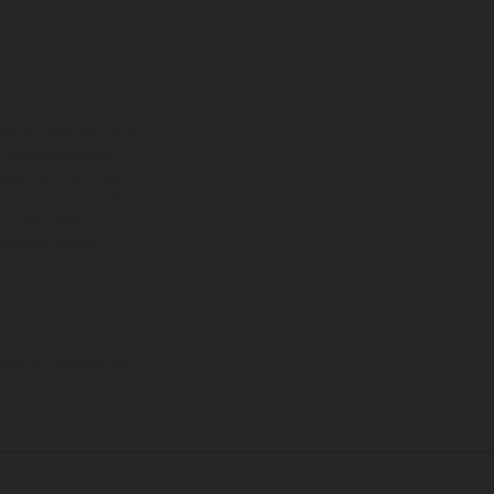
eise Sonderausstattung
 Fahrzeuge werden
ezügliche Änderungen
ieden sein können. Bei
 kommen. Bilder und
ogierte Version.
uge, im Zeitpunkt der