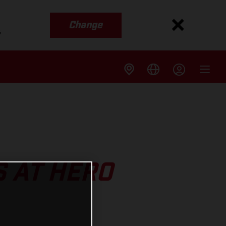
Change
s
 AT HERO