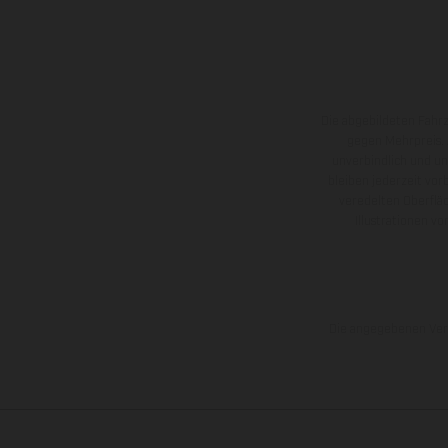
Die abgebildeten Fahr
gegen Mehrpreis.
unverbindlich und u
bleiben jederzeit vor
veredelten Oberflä
Illustrationen 
Die angegebenen Verb