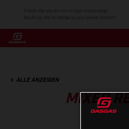
It looks like you are not on your country page.
Would you like to change to your current location?
ALLE ANZEIGEN
MIXED R