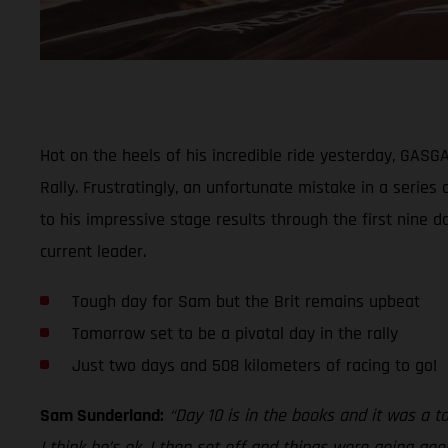
Hot on the heels of his incredible ride yesterday, GAS
Rally. Frustratingly, an unfortunate mistake in a series
to his impressive stage results through the first nine d
current leader.
Tough day for Sam but the Brit remains upbeat
Tomorrow set to be a pivotal day in the rally
Just two days and 508 kilometers of racing to go!
Sam Sunderland:
“Day 10 is in the books and it was a t
I think he’s ok. I then set off and things were going go