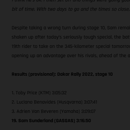
bit of time. With two days to go and the times so close, i
Despite taking a wrong turn during stage 10, Sam rema
shaken up after today’s seriously tough special, the bat
19th rider to take on the 345-kilometer special tomorro
opening up an advantage over his rivals, ahead of the al
Results (provisional): Dakar Rally 2022, stage 10
1. Toby Price (KTM) 3:05:32
2. Luciano Benavides (Husqvarna) 3:07:41
3. Adrien Van Beveren (Yamaha) 3:09:07
19. Sam Sunderland (GASGAS) 3:16:50