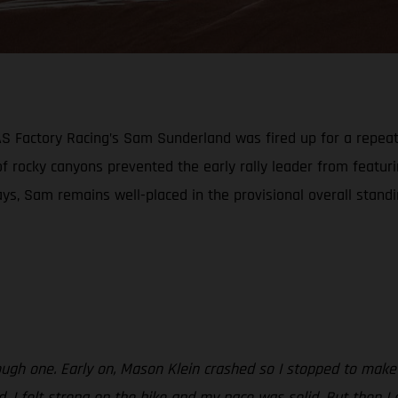
GAS Factory Racing’s Sam Sunderland was fired up for a repea
 of rocky canyons prevented the early rally leader from featu
ays, Sam remains well-placed in the provisional overall stand
ough one. Early on, Mason Klein crashed so I stopped to make 
od. I felt strong on the bike and my pace was solid. But then