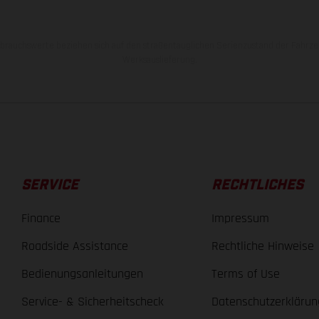
rauchswerte beziehen sich auf den straßentauglichen Serienzustand der Fahrze
Werksauslieferung.
SERVICE
RECHTLICHES
Finance
Impressum
Roadside Assistance
Rechtliche Hinweise
Bedienungsanleitungen
Terms of Use
Service- & Sicherheitscheck
Datenschutzerklärun