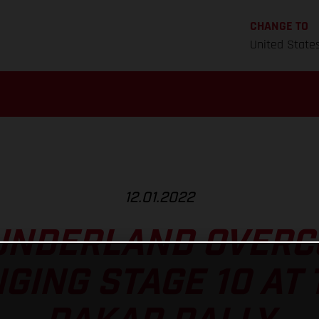
CHANGE TO
United State
12.01.2022
UNDERLAND OVERC
GING STAGE 10 AT 