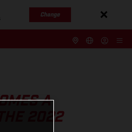
Change
s
OMES A
THE 2022