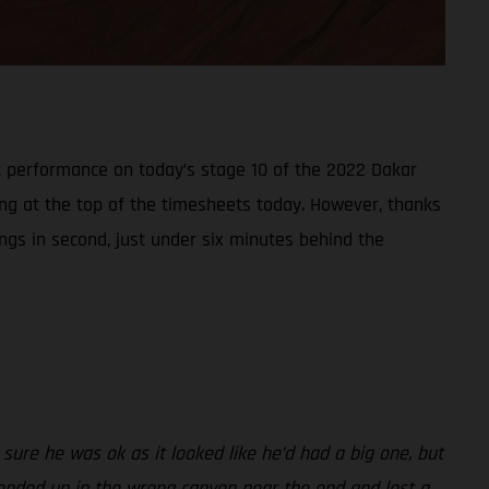
t performance on today’s stage 10 of the 2022 Dakar
ring at the top of the timesheets today. However, thanks
ings in second, just under six minutes behind the
sure he was ok as it looked like he’d had a big one, but
 I ended up in the wrong canyon near the end and lost a