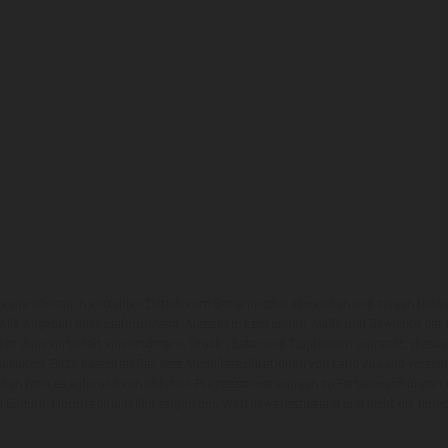
zeuge können in einzelnen Details vom Serienmodell abweichen und zeigen teilw
 Alle Angaben über Lieferumfang, Aussehen, Leistungen, Maße und Gewichte der
nter dem Vorbehalt von Irrtümern, Druck-, Satz- und Tippfehlern gemacht; diesb
behalten. Bitte beachten Sie, dass Modellspezifikationen von Land zu Land versch
chen kann es aufgrund von üblichen Prozessschwankungen zu Farbabweichungen
von Enduro-Motorradmodellen zeigen den Wettbewerbszustand und nicht die homol