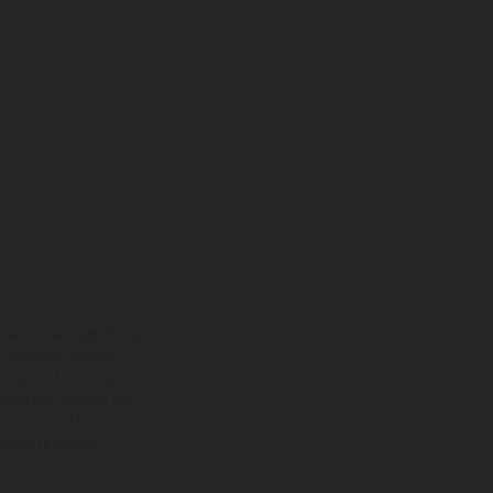
eise Sonderausstattung
 Fahrzeuge werden
ezügliche Änderungen
ieden sein können. Bei
 kommen. Bilder und
ogierte Version.