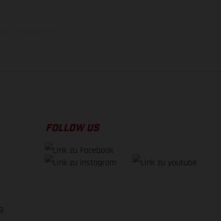
uge, im Zeitpunkt der
FOLLOW US
g