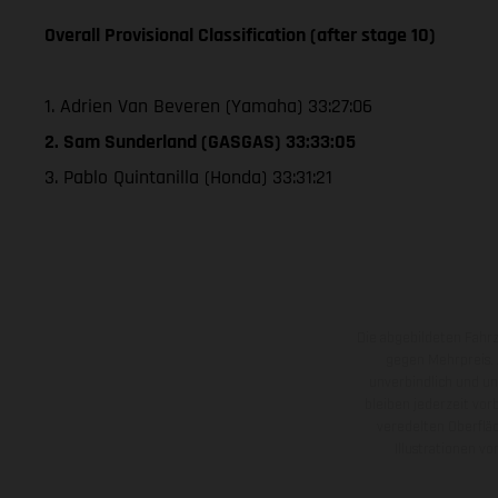
Overall Provisional Classification (after stage 10)
1. Adrien Van Beveren (Yamaha) 33:27:06
2. Sam Sunderland (GASGAS) 33:33:05
3. Pablo Quintanilla (Honda) 33:31:21
Die abgebildeten Fahr
gegen Mehrpreis.
unverbindlich und u
bleiben jederzeit vor
veredelten Oberflä
Illustrationen 