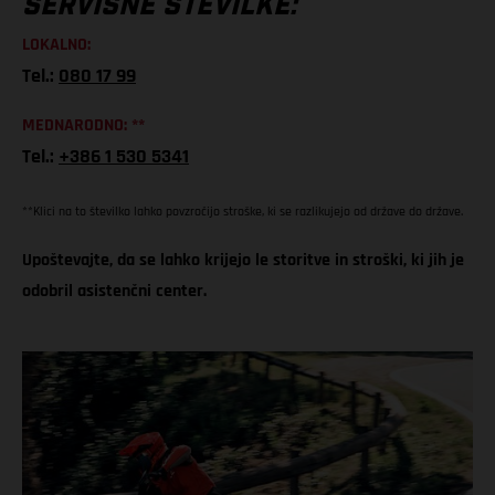
SERVISNE ŠTEVILKE:
LOKALNO:
Tel.:
080 17 99
MEDNARODNO: **
Tel.:
+386 1 530 5341
**Klici na to številko lahko povzročijo stroške, ki se razlikujejo od države do države.
Upoštevajte, da se lahko krijejo le storitve in stroški, ki jih je
odobril asistenčni center.