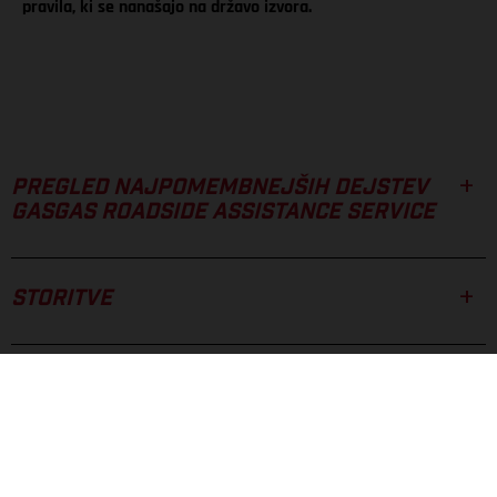
pravila, ki se nanašajo na državo izvora.
PREGLED NAJPOMEMBNEJŠIH DEJSTEV
GASGAS ROADSIDE ASSISTANCE SERVICE
STORITVE
VEDNO VSE POD NADZOROM
PREVOZNE STORITVE