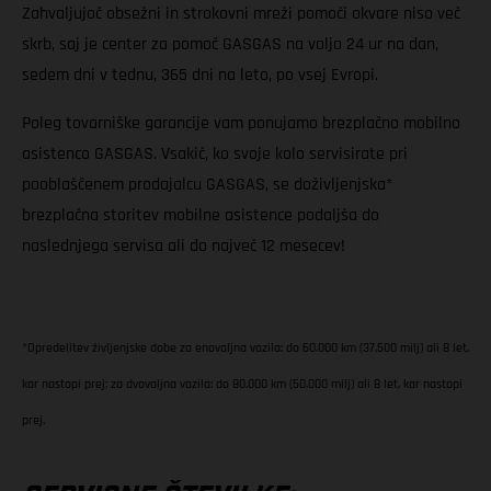
Zahvaljujoč obsežni in strokovni mreži pomoči okvare niso več
skrb, saj je center za pomoč GASGAS na voljo 24 ur na dan,
sedem dni v tednu, 365 dni na leto, po vsej Evropi.
Poleg tovarniške garancije vam ponujamo brezplačno mobilno
asistenco GASGAS. Vsakič, ko svoje kolo servisirate pri
pooblaščenem prodajalcu GASGAS, se doživljenjska*
brezplačna storitev mobilne asistence podaljša do
naslednjega servisa ali do največ 12 mesecev!
*Opredelitev življenjske dobe za enovaljna vozila: do 60.000 km (37.500 milj) ali 8 let,
kar nastopi prej; za dvovaljna vozila: do 80.000 km (50.000 milj) ali 8 let, kar nastopi
prej.