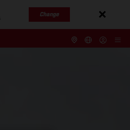
Change
s