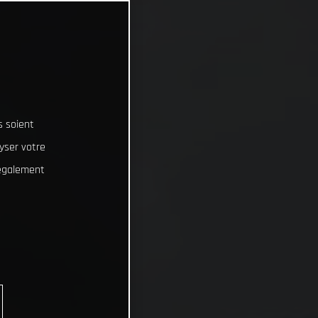
s soient
lyser votre
 également