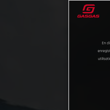
En cl
enregist
utilisa