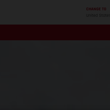
CHANGE TO
United State