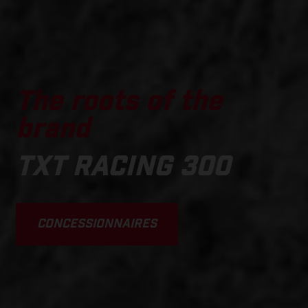
The roots of the
brand
TXT RACING 300
CONCESSIONNAIRES