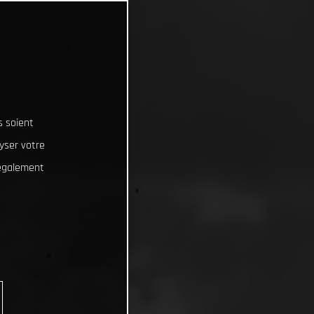
s soient
lyser votre
 également