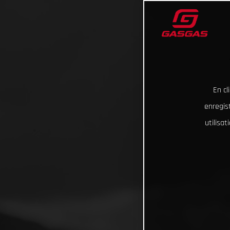
En cl
enregist
utilisa