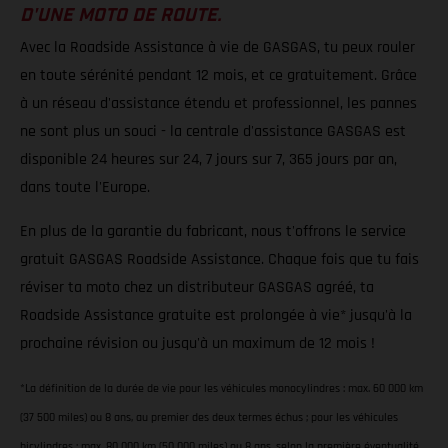
D'UNE MOTO DE ROUTE.
Avec la Roadside Assistance à vie de GASGAS, tu peux rouler
en toute sérénité pendant 12 mois, et ce gratuitement. Grâce
à un réseau d'assistance étendu et professionnel, les pannes
ne sont plus un souci - la centrale d'assistance GASGAS est
disponible 24 heures sur 24, 7 jours sur 7, 365 jours par an,
dans toute l'Europe.
En plus de la garantie du fabricant, nous t'offrons le service
gratuit GASGAS Roadside Assistance. Chaque fois que tu fais
réviser ta moto chez un distributeur GASGAS agréé, ta
Roadside Assistance gratuite est prolongée à vie* jusqu'à la
prochaine révision ou jusqu'à un maximum de 12 mois !
*La définition de la durée de vie pour les véhicules monocylindres : max. 60 000 km
(37 500 miles) ou 8 ans, au premier des deux termes échus ; pour les véhicules
bicylindres : max. 80 000 km (50 000 miles) ou 8 ans, selon la première éventualité.